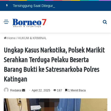
Tersinggung Saat Ditegur, Seorang Pria Berinsial MA Melakukan Pembacokan di Pasar Saik
Menu
Se
Home
/
HUKUM & KRIMINAL
Ungkap Kasus Narkotika, Polsek Marikit
Serahkan Terduga Pelaku Beserta
Barang Bukti ke Satresnarkoba Polres
Katingan
Redaksi
S
April 22, 2025
187
1 Menit Baca
e
n
d