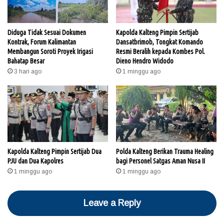
Diduga Tidak Sesuai Dokumen
Kapolda Kalteng Pimpin Sertijab
Kontrak, Forum Kalimantan
Dansatbrimob, Tongkat Komando
Membangun Soroti Proyek Irigasi
Resmi Beralih kepada Kombes Pol.
Bahatap Besar
Dieno Hendro Widodo
3 hari ago
1 minggu ago
Kapolda Kalteng Pimpin Sertijab Dua
Polda Kalteng Berikan Trauma Healing
PJU dan Dua Kapolres
bagi Personel Satgas Aman Nusa II
1 minggu ago
1 minggu ago
Leave a Reply