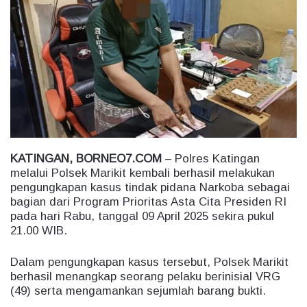
a
n
e
m
a
i
l
KATINGAN, BORNEO7.COM
– Polres Katingan
melalui Polsek Marikit kembali berhasil melakukan
pengungkapan kasus tindak pidana Narkoba sebagai
bagian dari Program Prioritas Asta Cita Presiden RI
pada hari Rabu, tanggal 09 April 2025 sekira pukul
21.00 WIB.
Dalam pengungkapan kasus tersebut, Polsek Marikit
berhasil menangkap seorang pelaku berinisial VRG
(49) serta mengamankan sejumlah barang bukti.