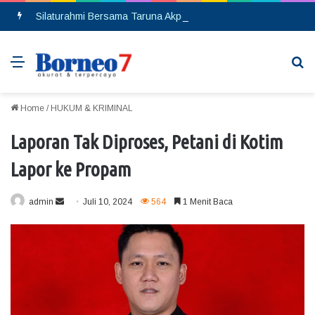
Silaturahmi Bersama Taruna Akpol, Kapolda Kalteng: Beri Manfaat Nyata dan Inspiratif Bagi Siswa di Sekolah Rakyat
Menu
Se
Home
/
HUKUM & KRIMINAL
Laporan Tak Diproses, Petani di Kotim
Lapor ke Propam
admin
S
Juli 10, 2024
564
1 Menit Baca
e
n
d
a
n
e