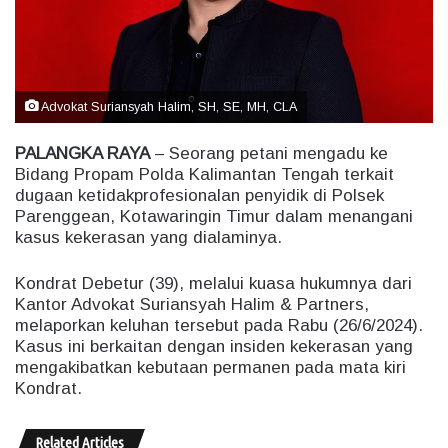
m
a
i
l
Advokat Suriansyah Halim, SH, SE, MH, CLA
PALANGKA RAYA
– Seorang petani mengadu ke
Bidang Propam Polda Kalimantan Tengah terkait
dugaan ketidakprofesionalan penyidik di Polsek
Parenggean, Kotawaringin Timur dalam menangani
kasus kekerasan yang dialaminya.
Kondrat Debetur (39), melalui kuasa hukumnya dari
Kantor Advokat Suriansyah Halim & Partners,
melaporkan keluhan tersebut pada Rabu (26/6/2024).
Kasus ini berkaitan dengan insiden kekerasan yang
mengakibatkan kebutaan permanen pada mata kiri
Kondrat.
Related Articles