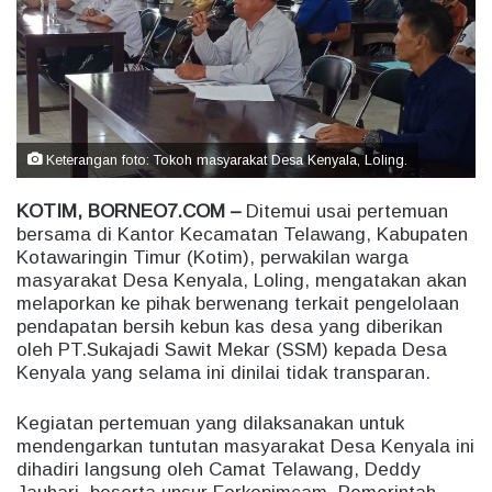
e
m
a
i
l
Keterangan foto: Tokoh masyarakat Desa Kenyala, Loling.
KOTIM, BORNEO7.COM –
Ditemui usai pertemuan
bersama di Kantor Kecamatan Telawang, Kabupaten
Kotawaringin Timur (Kotim), perwakilan warga
masyarakat Desa Kenyala, Loling, mengatakan akan
melaporkan ke pihak berwenang terkait pengelolaan
pendapatan bersih kebun kas desa yang diberikan
oleh PT.Sukajadi Sawit Mekar (SSM) kepada Desa
Kenyala yang selama ini dinilai tidak transparan.
Kegiatan pertemuan yang dilaksanakan untuk
mendengarkan tuntutan masyarakat Desa Kenyala ini
dihadiri langsung oleh Camat Telawang, Deddy