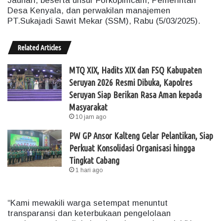
Jauhari, beserta unsur Forkopimcam, Pemerintah
Desa Kenyala, dan perwakilan manajemen
PT.Sukajadi Sawit Mekar (SSM), Rabu (5/03/2025).
Related Articles
MTQ XIX, Hadits XIX dan FSQ Kabupaten
Seruyan 2026 Resmi Dibuka, Kapolres
Seruyan Siap Berikan Rasa Aman kepada
Masyarakat
10 jam ago
PW GP Ansor Kalteng Gelar Pelantikan, Siap
Perkuat Konsolidasi Organisasi hingga
Tingkat Cabang
1 hari ago
“Kami mewakili warga setempat menuntut
transparansi dan keterbukaan pengelolaan