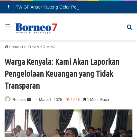
PW GP Ansor Kalteng Gelar Pelantikan, Siap Perkuat Konsolidasi Organisasi hingga Tingkat Cabang
Menu
Se
Home
/
HUKUM & KRIMINAL
Warga Kenyala: Kami Akan Laporkan
Pengelolaan Keuangan yang Tidak
Transparan
Redaksi
S
Maret 7, 2025
2,568
1 Menit Baca
e
n
d
a
n