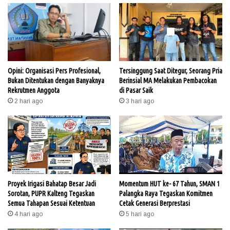
Opini: Organisasi Pers Profesional,
Tersinggung Saat Ditegur, Seorang Pria
Bukan Ditentukan dengan Banyaknya
Berinsial MA Melakukan Pembacokan
Rekrutmen Anggota
di Pasar Saik
2 hari ago
3 hari ago
Proyek Irigasi Bahatap Besar Jadi
Momentum HUT ke- 67 Tahun, SMAN 1
Sorotan, PUPR Kalteng Tegaskan
Palangka Raya Tegaskan Komitmen
Semua Tahapan Sesuai Ketentuan
Cetak Generasi Berprestasi
4 hari ago
5 hari ago