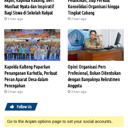
Akpol, Kapolda Kalteng: Beri
Pelantikan, Siap Perkuat
Manfaat Nyata dan Inspiratif
Konsolidasi Organisasi hingga
Bagi Siswa di Sekolah Rakyat
Tingkat Cabang
1 hari ago
2 hari ago
Kapolda Kalteng Paparkan
Opini: Organisasi Pers
Penanganan Karhutla, Perkuat
Profesional, Bukan Ditentukan
Peran Aparat Desa dalam
dengan Banyaknya Rekrutmen
Pencegahan
Anggota
3 hari ago
3 hari ago
Follow Us
Go to the Arqam options page to set your social accounts.