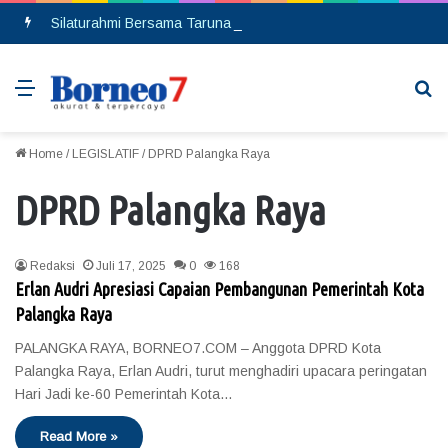
Silaturahmi Bersama Taruna Akpol, Kapolda Kalteng: Beri Manfaat Nyata dan Inspiratif Bagi Siswa di Sekolah Rakyat
Menu
Se
Home
/
LEGISLATIF
/
DPRD Palangka Raya
DPRD Palangka Raya
Redaksi
Juli 17, 2025
0
168
Erlan Audri Apresiasi Capaian Pembangunan Pemerintah Kota
Palangka Raya
PALANGKA RAYA, BORNEO7.COM – Anggota DPRD Kota
Palangka Raya, Erlan Audri, turut menghadiri upacara peringatan
Hari Jadi ke-60 Pemerintah Kota…
Read More »