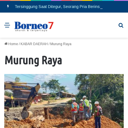
Tersinggung Saat Ditegur, Seorang Pria Berinsial MA Melakukan Pembacokan di Pasar Saik
Menu
Se
Home
/
KABAR DAERAH
/
Murung Raya
Murung Raya