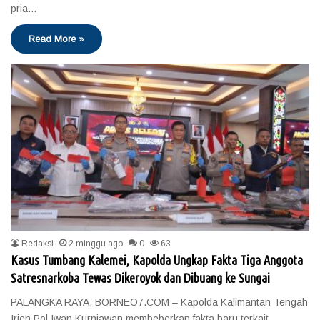
pria…
Read More »
Redaksi
2 minggu ago
0
63
Kasus Tumbang Kalemei, Kapolda Ungkap Fakta Tiga Anggota
Satresnarkoba Tewas Dikeroyok dan Dibuang ke Sungai
PALANGKA RAYA, BORNEO7.COM – Kapolda Kalimantan Tengah
Irjen Pol Iwan Kurniawan membeberkan fakta baru terkait