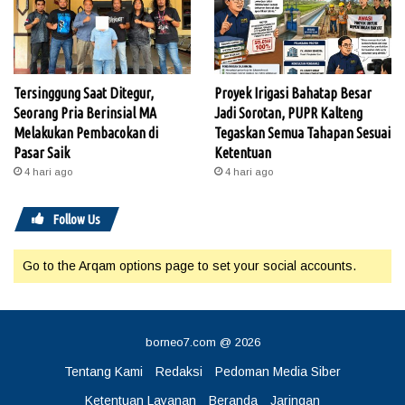
Tersinggung Saat Ditegur,
Proyek Irigasi Bahatap Besar
Seorang Pria Berinsial MA
Jadi Sorotan, PUPR Kalteng
Melakukan Pembacokan di
Tegaskan Semua Tahapan Sesuai
Pasar Saik
Ketentuan
4 hari ago
4 hari ago
Follow Us
Go to the Arqam options page to set your social accounts.
borneo7.com @ 2026
Tentang Kami
Redaksi
Pedoman Media Siber
Ketentuan Layanan
Beranda
Jaringan