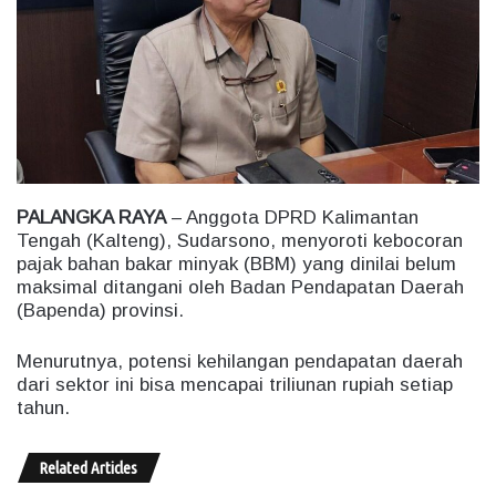
e
m
a
i
l
PALANGKA RAYA
– Anggota DPRD Kalimantan
Tengah (Kalteng), Sudarsono, menyoroti kebocoran
pajak bahan bakar minyak (BBM) yang dinilai belum
maksimal ditangani oleh Badan Pendapatan Daerah
(Bapenda) provinsi.
Menurutnya, potensi kehilangan pendapatan daerah
dari sektor ini bisa mencapai triliunan rupiah setiap
tahun.
Related Articles