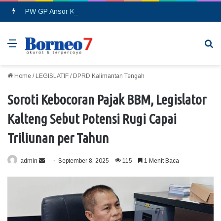
PW GP Ansor Kalteng Gelar Pelantikan, Siap Perkuat Konsolidasi Organisasi hingga Tingkat Cabang
Menu
Se
Home
/
LEGISLATIF
/
DPRD Kalimantan Tengah
Soroti Kebocoran Pajak BBM, Legislator
Kalteng Sebut Potensi Rugi Capai
Triliunan per Tahun
admin
S
September 8, 2025
115
1 Menit Baca
e
n
d
a
n