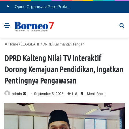
Opini: Organisasi Pers Profesional, Bukan Ditentukan dengan Banyaknya Rekrutmen Anggota
Menu
Se
Home
/
LEGISLATIF
/
DPRD Kalimantan Tengah
DPRD Kalteng Nilai TV Interaktif
Dorong Kemajuan Pendidikan, Ingatkan
Pentingnya Pengawasan
admin
S
September 5, 2025
118
1 Menit Baca
e
n
d
a
n