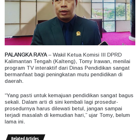
e
m
a
i
l
PALANGKA RAYA
– Wakil Ketua Komisi III DPRD
Kalimantan Tengah (Kalteng), Tomy Irawan, menilai
program TV interaktif dari Dinas Pendidikan sangat
bermanfaat bagi peningkatan mutu pendidikan di
daerah.
“Yang pasti untuk kemajuan pendidikan sangat bagus
sekali. Dalam arti di sini kembali lagi prosedur-
prosedurnya harus dilewati betul, jangan sampai
terjadi masalah di kemudian hari,” ujar Tomy, belum
lama ini.
Related Articles