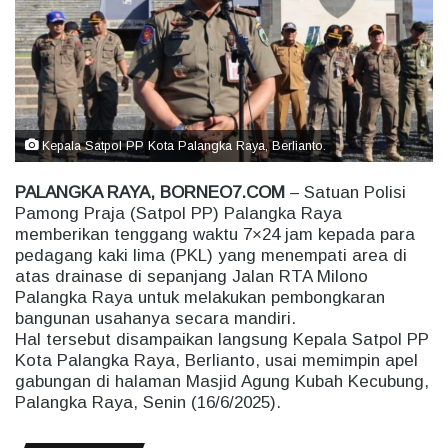
e
m
a
i
l
Kepala Satpol PP Kota Palangka Raya, Berlianto.
PALANGKA RAYA, BORNEO7.COM
– Satuan Polisi
Pamong Praja (Satpol PP) Palangka Raya
memberikan tenggang waktu 7×24 jam kepada para
pedagang kaki lima (PKL) yang menempati area di
atas drainase di sepanjang Jalan RTA Milono
Palangka Raya untuk melakukan pembongkaran
bangunan usahanya secara mandiri.
Hal tersebut disampaikan langsung Kepala Satpol PP
Kota Palangka Raya, Berlianto, usai memimpin apel
gabungan di halaman Masjid Agung Kubah Kecubung,
Palangka Raya, Senin (16/6/2025).