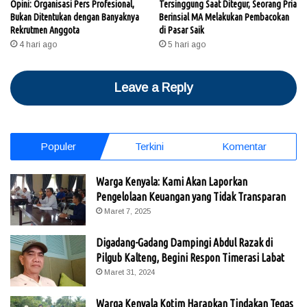
Opini: Organisasi Pers Profesional,
Tersinggung Saat Ditegur, Seorang Pria
Bukan Ditentukan dengan Banyaknya
Berinsial MA Melakukan Pembacokan
Rekrutmen Anggota
di Pasar Saik
4 hari ago
5 hari ago
Leave a Reply
Populer
Terkini
Komentar
Warga Kenyala: Kami Akan Laporkan
Pengelolaan Keuangan yang Tidak Transparan
Maret 7, 2025
Digadang-Gadang Dampingi Abdul Razak di
Pilgub Kalteng, Begini Respon Timerasi Labat
Maret 31, 2024
Warga Kenyala Kotim Harapkan Tindakan Tegas