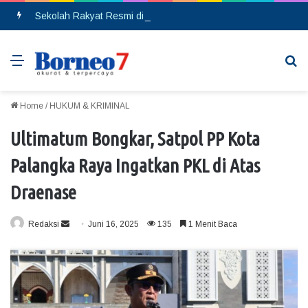
Sekolah Rakyat Resmi di Buka, DPRD Gumas Ajak Warga Kurang Mampu Tak Ragu Daftarkan Anak
Menu
Se
Home
/
HUKUM & KRIMINAL
Ultimatum Bongkar, Satpol PP Kota
Palangka Raya Ingatkan PKL di Atas
Draenase
Redaksi
S
Juni 16, 2025
135
1 Menit Baca
e
n
d
a
n