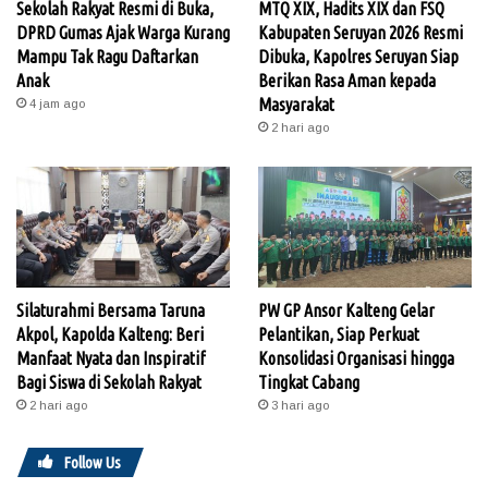
Sekolah Rakyat Resmi di Buka,
MTQ XIX, Hadits XIX dan FSQ
DPRD Gumas Ajak Warga Kurang
Kabupaten Seruyan 2026 Resmi
Mampu Tak Ragu Daftarkan
Dibuka, Kapolres Seruyan Siap
Anak
Berikan Rasa Aman kepada
Masyarakat
4 jam ago
2 hari ago
Silaturahmi Bersama Taruna
PW GP Ansor Kalteng Gelar
Akpol, Kapolda Kalteng: Beri
Pelantikan, Siap Perkuat
Manfaat Nyata dan Inspiratif
Konsolidasi Organisasi hingga
Bagi Siswa di Sekolah Rakyat
Tingkat Cabang
2 hari ago
3 hari ago
Follow Us