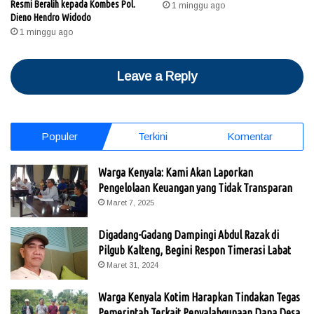
Resmi Beralih kepada Kombes Pol.
1 minggu ago
Dieno Hendro Widodo
1 minggu ago
Leave a Reply
Populer
Terkini
Komentar
Warga Kenyala: Kami Akan Laporkan
Pengelolaan Keuangan yang Tidak Transparan
Maret 7, 2025
Digadang-Gadang Dampingi Abdul Razak di
Pilgub Kalteng, Begini Respon Timerasi Labat
Maret 31, 2024
Warga Kenyala Kotim Harapkan Tindakan Tegas
Pemerintah Terkait Penyalahgunaan Dana Desa