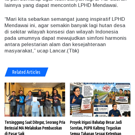
lainnya yang dapat mencontoh LPHD Mendawai.
“Mari kita sebarkan semangat juang inspiratif LPHD
Mendawai ini, agar semakin banyak lagi hutan desa
di sekitar wilayah konsesi dan wilayah Indonesia
pada umumnya dapat mewujudkan simfoni harmonis
antara pelestarian alam dan kesejahteraan
masyarakat,” ucap Lancar.(Tbk)
Related Articles
Tersinggung Saat Ditegur, Seorang Pria
Proyek Irigasi Bahatap Besar Jadi
Berinsial MA Melakukan Pembacokan
Sorotan, PUPR Kalteng Tegaskan
di Pasar Saik
Semua Tahapan Sesuai Ketentuan