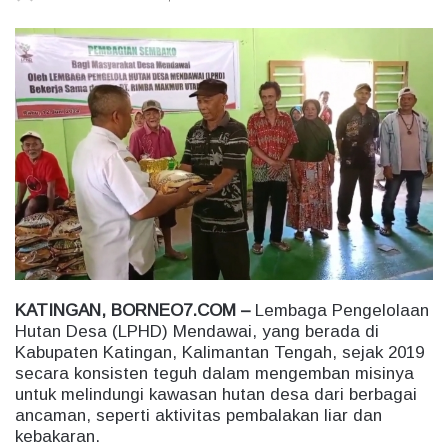
e
n
d
a
n
e
m
a
i
l
KATINGAN, BORNEO7.COM –
Lembaga Pengelolaan
Hutan Desa (LPHD) Mendawai, yang berada di
Kabupaten Katingan, Kalimantan Tengah, sejak 2019
secara konsisten teguh dalam mengemban misinya
untuk melindungi kawasan hutan desa dari berbagai
ancaman, seperti aktivitas pembalakan liar dan
kebakaran.