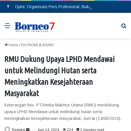
Opini: Organisasi Pers Profesional, Bukan Ditentukan dengan Banyaknya Rekrutmen Anggota
Menu
Se
Home
/
EKONOMI & BISNIS
RMU Dukung Upaya LPHD Mendawai
untuk Melindungi Hutan serta
Meningkatkan Kesejahteraan
Masyarakat
Keterangan foto: PT.Rimba Makmur Utama (RMU) mendukung
upaya LPHD Mendawai untuk melindungi hutan serta
meningkatkan kesejahteraan masyarakat, Jum'at (14/06/2024).
Redaksi
S
Juni 14, 2024
224
2 minutes read