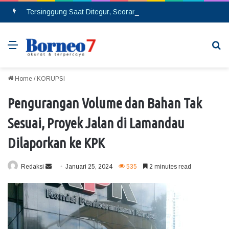
Tersinggung Saat Ditegur, Seorang Pria Berinsial MA Melakukan Pembacokan di Pasar Saik
Menu
Se
Home
/
KORUPSI
Pengurangan Volume dan Bahan Tak
Sesuai, Proyek Jalan di Lamandau
Dilaporkan ke KPK
Redaksi
S
Januari 25, 2024
535
2 minutes read
e
n
d
a
n