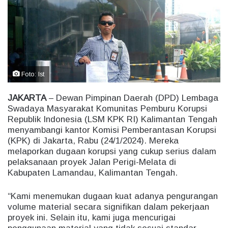
e
m
a
i
l
Foto: Ist
JAKARTA
– Dewan Pimpinan Daerah (DPD) Lembaga
Swadaya Masyarakat Komunitas Pemburu Korupsi
Republik Indonesia (LSM KPK RI) Kalimantan Tengah
menyambangi kantor Komisi Pemberantasan Korupsi
(KPK) di Jakarta, Rabu (24/1/2024). Mereka
melaporkan dugaan korupsi yang cukup serius dalam
pelaksanaan proyek Jalan Perigi-Melata di
Kabupaten Lamandau, Kalimantan Tengah.
“Kami menemukan dugaan kuat adanya pengurangan
volume material secara signifikan dalam pekerjaan
proyek ini. Selain itu, kami juga mencurigai