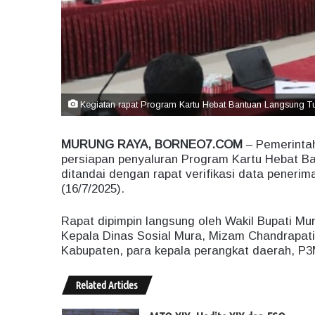
Kegiatan rapat Program Kartu Hebat Bantuan Langsung Tu
MURUNG RAYA, BORNEO7.COM
– Pemerinta
persiapan penyaluran Program Kartu Hebat Ba
ditandai dengan rapat verifikasi data peneri
(16/7/2025).
Rapat dipimpin langsung oleh Wakil Bupati Mu
Kepala Dinas Sosial Mura, Mizam Chandrapati
Kabupaten, para kepala perangkat daerah, P3
Related Articles