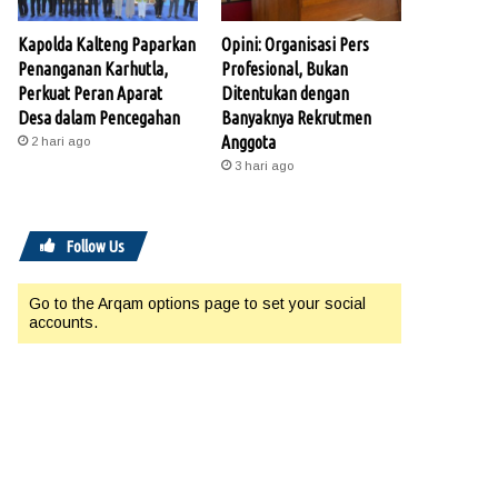
Kapolda Kalteng Paparkan
Opini: Organisasi Pers
Penanganan Karhutla,
Profesional, Bukan
Perkuat Peran Aparat
Ditentukan dengan
Desa dalam Pencegahan
Banyaknya Rekrutmen
Anggota
2 hari ago
3 hari ago
Follow Us
Go to the Arqam options page to set your social
accounts.