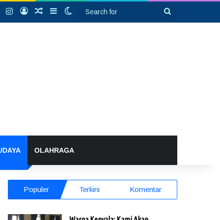
k
YouTube
Instagram
Log In
Random Article
Sidebar
Switch skin
Search
for
UDAYA
OLAHRAGA
Populer
Terkini
Komentar
Warga Kenyala: Kami Akan