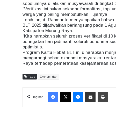
sebelumnya dilakukan musyawarah di tingkat 
“Verifikasi ini bukan sekadar formalitas, tap
warga yang paling membutuhkan,” ujarnya.
Lebih lanjut, Rahmanto menyampaikan bahwa p
BLT 2025 dijadwalkan berlangsung pada 1 Agu
Kabupaten Murung Raya.
“Kita harapkan seluruh proses verifikasi di 1
peringatan hari jadi nanti seluruh penerima s
optimistis.
Program Kartu Hebat BLT ini diharapkan menj
mengurangi beban ekonomi masyarakat renta
Raya terhadap pemerataan kesejahteraan sosi
Tags
Ekonomi dan
Facebook
X
Messenger
Share via Email
Print
Bagikan