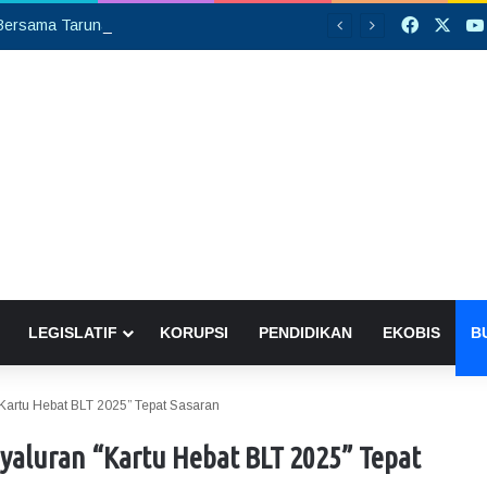
Faceboo
X
Silaturahmi Bersama Taruna Akpol, Kapolda Kalteng: Beri Manfaat Nyata dan Inspiratif Bagi Siswa di Sekolah Rakyat
LEGISLATIF
KORUPSI
PENDIDIKAN
EKOBIS
B
artu Hebat BLT 2025” Tepat Sasaran
aluran “Kartu Hebat BLT 2025” Tepat