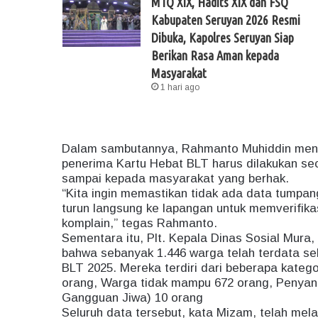
MTQ XIX, Hadits XIX dan FSQ
Kabupaten Seruyan 2026 Resmi
Dibuka, Kapolres Seruyan Siap
Berikan Rasa Aman kepada
Masyarakat
1 hari ago
Dalam sambutannya, Rahmanto Muhiddin meneg
penerima Kartu Hebat BLT harus dilakukan sec
sampai kepada masyarakat yang berhak.
“Kita ingin memastikan tidak ada data tumpan
turun langsung ke lapangan untuk memverifika
komplain,” tegas Rahmanto.
Sementara itu, Plt. Kepala Dinas Sosial Mur
bahwa sebanyak 1.446 warga telah terdata se
BLT 2025. Mereka terdiri dari beberapa kategor
orang, Warga tidak mampu 672 orang, Penyan
Gangguan Jiwa) 10 orang
Seluruh data tersebut, kata Mizam, telah melal