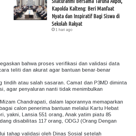
Silaturahmi Bersama Taruna Akpol,
Kapolda Kalteng: Beri Manfaat
Nyata dan Inspiratif Bagi Siswa di
Sekolah Rakyat
1 hari ago
askan bahwa proses verifikasi dan validasi data
ara teliti dan akurat agar bantuan benar-benar
g tindih atau salah sasaran. Camat dan P3MD diminta
si, agar penyaluran nanti tidak menimbulkan
a, Mizam Chandrapati, dalam laporannya memaparkan
bagai calon penerima bantuan melalui Kartu Hebat
i, yakni, Lansia 551 orang, Anak yatim piatu 85
dang disabilitas 117 orang, ODGJ (Orang Dengan
ui tahap validasi oleh Dinas Sosial setelah