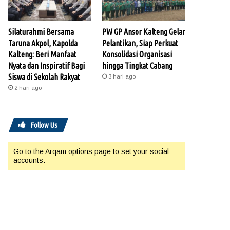
Silaturahmi Bersama
PW GP Ansor Kalteng Gelar
Taruna Akpol, Kapolda
Pelantikan, Siap Perkuat
Kalteng: Beri Manfaat
Konsolidasi Organisasi
Nyata dan Inspiratif Bagi
hingga Tingkat Cabang
Siswa di Sekolah Rakyat
3 hari ago
2 hari ago
Follow Us
Go to the Arqam options page to set your social
accounts.