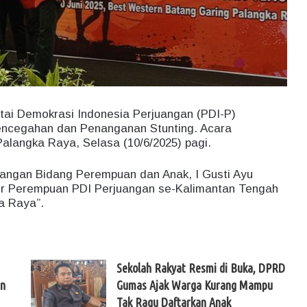
tai Demokrasi Indonesia Perjuangan (PDI-P)
encegahan dan Penanganan Stunting. Acara
alangka Raya, Selasa (10/6/2025) pagi.
juangan Bidang Perempuan dan Anak, I Gusti Ayu
der Perempuan PDI Perjuangan se-Kalimantan Tengah
a Raya”.
Sekolah Rakyat Resmi di Buka, DPRD
un
Gumas Ajak Warga Kurang Mampu
Tak Ragu Daftarkan Anak