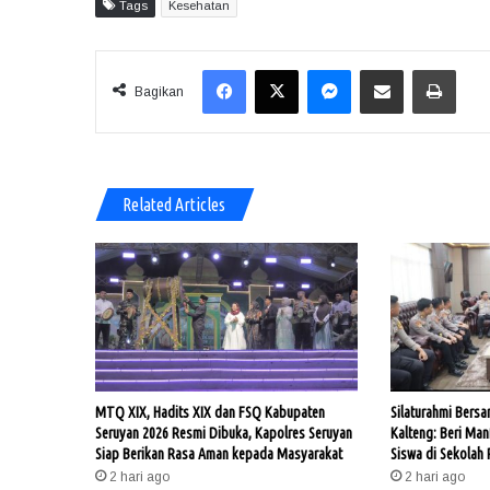
Tags
Kesehatan
Facebook
X
Messenger
Share via Email
Print
Bagikan
Related Articles
MTQ XIX, Hadits XIX dan FSQ Kabupaten
Silaturahmi Bers
Seruyan 2026 Resmi Dibuka, Kapolres Seruyan
Kalteng: Beri Man
Siap Berikan Rasa Aman kepada Masyarakat
Siswa di Sekolah 
2 hari ago
2 hari ago