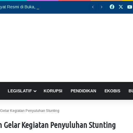
Faceboo
X
Sekolah Rakyat Resmi di Buka, DPRD Gumas Ajak Warga Kurang Mampu Tak Ragu Daftarkan Anak
LEGISLATIF
KORUPSI
PENDIDIKAN
EKOBIS
B
Gelar Kegiatan Penyuluhan Stunting
 Gelar Kegiatan Penyuluhan Stunting