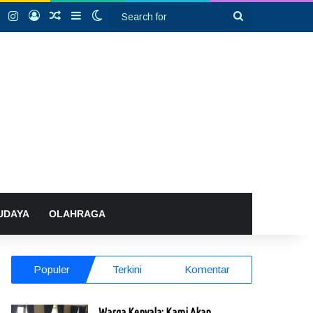
k
YouTube
Instagram
Log In
Random Article
Sidebar
Switch skin
Search
for
UDAYA
OLAHRAGA
Populer
Terkini
Komentar
Warga Kenyala: Kami Akan