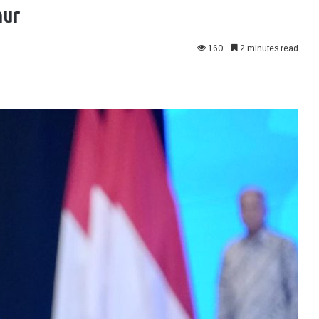
mur
160
2 minutes read