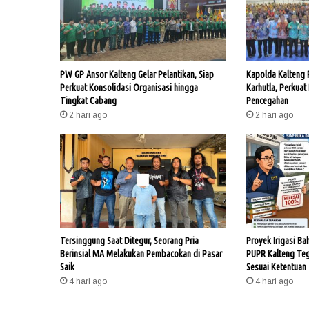
PW GP Ansor Kalteng Gelar Pelantikan, Siap
Kapolda Kalteng
Perkuat Konsolidasi Organisasi hingga
Karhutla, Perkuat
Tingkat Cabang
Pencegahan
2 hari ago
2 hari ago
Tersinggung Saat Ditegur, Seorang Pria
Proyek Irigasi Ba
Berinsial MA Melakukan Pembacokan di Pasar
PUPR Kalteng Te
Saik
Sesuai Ketentuan
4 hari ago
4 hari ago