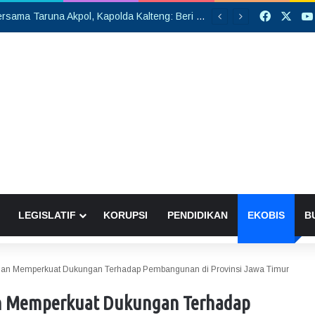
Faceboo
X
Silaturahmi Bersama Taruna Akpol, Kapolda Kalteng: Beri Manfaat Nyata dan Inspiratif Bagi Siswa di Sekolah Rakyat
LEGISLATIF
KORUPSI
PENDIDIKAN
EKOBIS
B
nan Memperkuat Dukungan Terhadap Pembangunan di Provinsi Jawa Timur
an Memperkuat Dukungan Terhadap