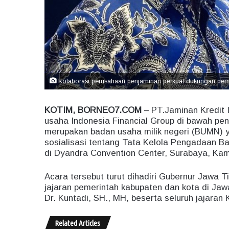
Kolaborasi perusahaan penjaminan perkuat dukungan pem
KOTIM, BORNEO7.COM
– PT.Jaminan Kredit 
usaha Indonesia Financial Group di bawah pe
merupakan badan usaha milik negeri (BUMN) y
sosialisasi tentang Tata Kelola Pengadaan B
di Dyandra Convention Center, Surabaya, Kami
Acara tersebut turut dihadiri Gubernur Jawa T
jajaran pemerintah kabupaten dan kota di Jaw
Dr. Kuntadi, SH., MH, beserta seluruh jajaran
Related Articles