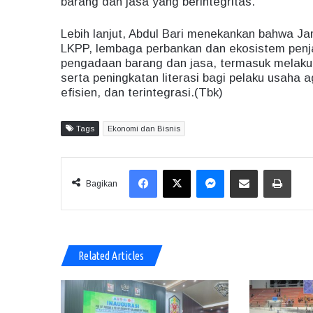
barang dan jasa yang berintegritas.
Lebih lanjut, Abdul Bari menekankan bahwa J
LKPP, lembaga perbankan dan ekosistem penj
pengadaan barang dan jasa, termasuk melakuk
serta peningkatan literasi bagi pelaku usaha 
efisien, dan terintegrasi.(Tbk)
Tags
Ekonomi dan Bisnis
Facebook
X
Messenger
Share via Email
Print
Bagikan
Related Articles