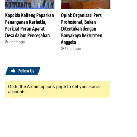
Kapolda Kalteng Paparkan
Opini: Organisasi Pers
Penanganan Karhutla,
Profesional, Bukan
Perkuat Peran Aparat
Ditentukan dengan
Desa dalam Pencegahan
Banyaknya Rekrutmen
Anggota
2 hari ago
3 hari ago
Follow Us
Go to the Arqam options page to set your social
accounts.