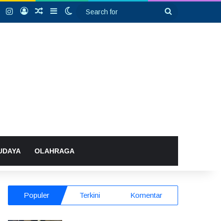
k
YouTube
Instagram
Log In
Random Article
Sidebar
Switch skin
Search
for
UDAYA
OLAHRAGA
Populer
Terkini
Komentar