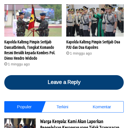
Kapolda Kalteng Pimpin Sertijab
Kapolda Kalteng Pimpin Sertijab Dua
Dansatbrimob, Tongkat Komando
PJU dan Dua Kapolres
Resmi Beralih kepada Kombes Pol.
1 minggu ago
Dieno Hendro Widodo
1 minggu ago
Leave a Reply
Populer
Terkini
Komentar
Warga Kenyala: Kami Akan Laporkan
Pengelolaan Keuangan yang Tidak Transparan