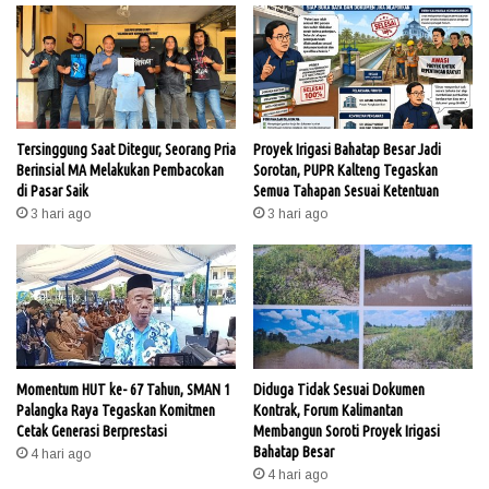
Tersinggung Saat Ditegur, Seorang Pria
Proyek Irigasi Bahatap Besar Jadi
Berinsial MA Melakukan Pembacokan
Sorotan, PUPR Kalteng Tegaskan
di Pasar Saik
Semua Tahapan Sesuai Ketentuan
3 hari ago
3 hari ago
Momentum HUT ke- 67 Tahun, SMAN 1
Diduga Tidak Sesuai Dokumen
Palangka Raya Tegaskan Komitmen
Kontrak, Forum Kalimantan
Cetak Generasi Berprestasi
Membangun Soroti Proyek Irigasi
Bahatap Besar
4 hari ago
4 hari ago