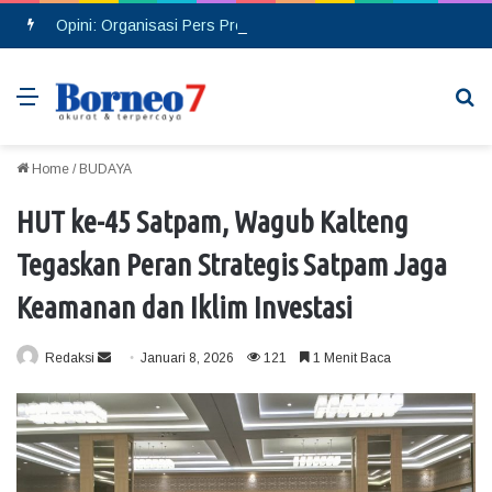
Opini: Organisasi Pers Profesional, Bukan Ditentukan dengan Banyaknya Rekrutmen Anggota
Menu
Se
Home
/
BUDAYA
HUT ke-45 Satpam, Wagub Kalteng
Tegaskan Peran Strategis Satpam Jaga
Keamanan dan Iklim Investasi
Redaksi
S
Januari 8, 2026
121
1 Menit Baca
e
n
d
a
n