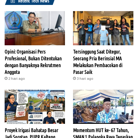
Recent Tech News
Opini: Organisasi Pers
Tersinggung Saat Ditegur,
Profesional, Bukan Ditentukan
Seorang Pria Berinsial MA
dengan Banyaknya Rekrutmen
Melakukan Pembacokan di
Anggota
Pasar Saik
2 hari ago
3 hari ago
Proyek Irigasi Bahatap Besar
Momentum HUT ke- 67 Tahun,
Jadi Sorotan, PUPR Kalteng
SMAN 1 Palangka Raya Tegaskan