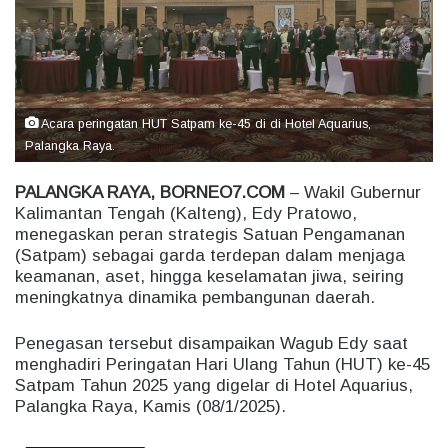
e
m
a
i
l
Acara peringatan HUT Satpam ke-45 di di Hotel Aquarius,
Palangka Raya.
PALANGKA RAYA, BORNEO7.COM
– Wakil Gubernur
Kalimantan Tengah (Kalteng), Edy Pratowo,
menegaskan peran strategis Satuan Pengamanan
(Satpam) sebagai garda terdepan dalam menjaga
keamanan, aset, hingga keselamatan jiwa, seiring
meningkatnya dinamika pembangunan daerah.
Penegasan tersebut disampaikan Wagub Edy saat
menghadiri Peringatan Hari Ulang Tahun (HUT) ke-45
Satpam Tahun 2025 yang digelar di Hotel Aquarius,
Palangka Raya, Kamis (08/1/2025).