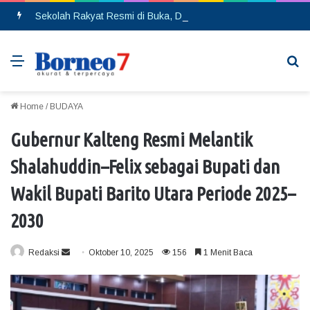
Sekolah Rakyat Resmi di Buka, DPRD Gumas Ajak Warga Kurang Mampu Tak Ragu Daftarkan Anak
Menu
Se
Home
/
BUDAYA
Gubernur Kalteng Resmi Melantik
Shalahuddin–Felix sebagai Bupati dan
Wakil Bupati Barito Utara Periode 2025–
2030
Redaksi
S
Oktober 10, 2025
156
1 Menit Baca
e
n
d