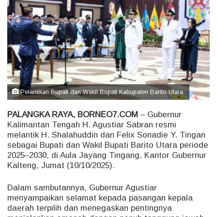
a
n
e
m
a
i
l
Pelantikan Bupati dan Wakil Bupati Kabupaten Barito Utara.
PALANGKA RAYA, BORNEO7.COM
– Gubernur
Kalimantan Tengah H. Agustiar Sabran resmi
melantik H. Shalahuddin dan Felix Sonadie Y. Tingan
sebagai Bupati dan Wakil Bupati Barito Utara periode
2025–2030, di Aula Jayang Tingang, Kantor Gubernur
Kalteng, Jumat (10/10/2025).
Dalam sambutannya, Gubernur Agustiar
menyampaikan selamat kepada pasangan kepala
daerah terpilih dan menegaskan pentingnya