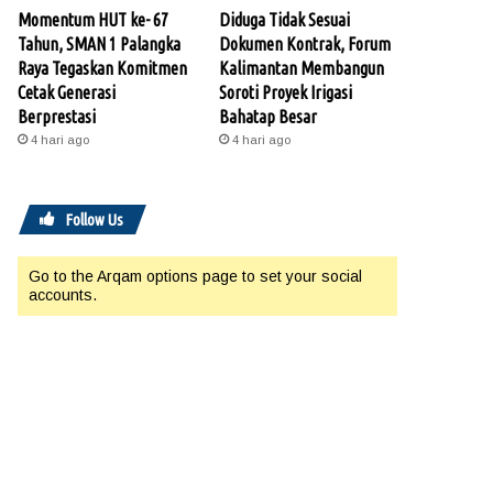
Momentum HUT ke- 67
Diduga Tidak Sesuai
Tahun, SMAN 1 Palangka
Dokumen Kontrak, Forum
Raya Tegaskan Komitmen
Kalimantan Membangun
Cetak Generasi
Soroti Proyek Irigasi
Berprestasi
Bahatap Besar
4 hari ago
4 hari ago
Follow Us
Go to the Arqam options page to set your social
accounts.