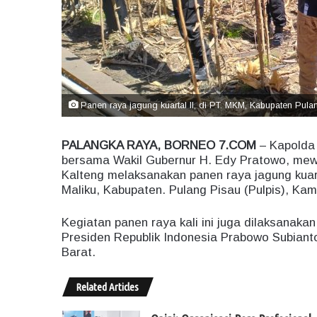
Panen raya jagung kuartal II, di PT. MKM, Kabupaten Pula
PALANGKA RAYA, BORNEO 7.COM
– Kapolda 
bersama Wakil Gubernur H. Edy Pratowo, mewa
Kalteng melaksanakan panen raya jagung kuar
Maliku, Kabupaten. Pulang Pisau (Pulpis), Kami
Kegiatan panen raya kali ini juga dilaksanaka
Presiden Republik Indonesia Prabowo Subiant
Barat.
Related Articles