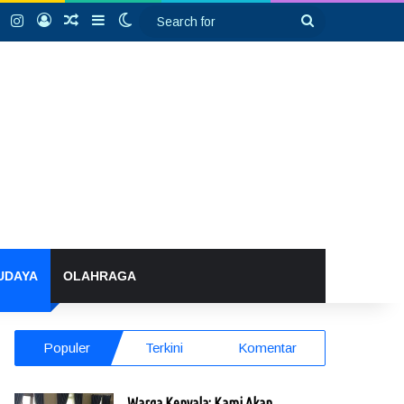
k
YouTube
Instagram
Log In
Random Article
Sidebar
Switch skin
Search
for
UDAYA
OLAHRAGA
Populer
Terkini
Komentar
Warga Kenyala: Kami Akan