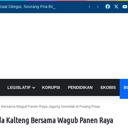
Faceboo
X
Tersinggung Saat Ditegur, Seorang Pria Berinsial MA Melakukan Pembacokan di Pasar Saik
LEGISLATIF
KORUPSI
PENDIDIKAN
EKOBIS
B
 Bersama Wagub Panen Raya Jagung Serentak di Pulang Pisau
da Kalteng Bersama Wagub Panen Raya