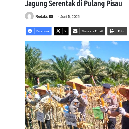
Jagung Serentak di Pulang Pisau
Redaksi
S
Juni 5, 2025
e
n
Facebook
X
Share via Email
Print
d
a
n
e
m
a
i
l