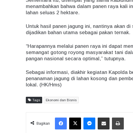
Sementara itu, ditempat yang sama Kabidhum
menambahkan bahwa dalam panen raya kali in
lahan seluas 2 hektare.
Untuk hasil panen jagung ini, nantinya akan d
dijadikan bahan utama sebagai pakan ternak.
“Harapannya melalui panen raya ini dapat menj
semangat gotong royong masyarakat tani da
pangan nasional secara optimal,” tutupnya.
Sebagai informasi, diakhir kegiatan Kapold
penanaman jagung di lahan kosong dan pemberia
lokal. (HK/Hms)
Tags
Ekonomi dan Bisnis
Facebook
X
Messenger
Share via Email
Print
Bagikan