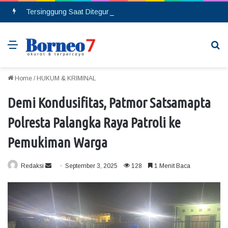
Tersinggung Saat Ditegur, Seorang Pria Berinsial MA Melakukan Pembacokan di Pasar Saik
Menu
Se
Home
/
HUKUM & KRIMINAL
Demi Kondusifitas, Patmor Satsamapta
Polresta Palangka Raya Patroli ke
Pemukiman Warga
Redaksi
S
September 3, 2025
128
1 Menit Baca
e
n
d
a
n