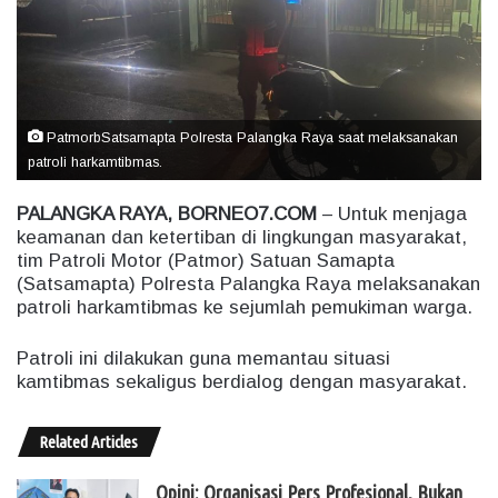
e
m
a
i
l
PatmorbSatsamapta Polresta Palangka Raya saat melaksanakan
patroli harkamtibmas.
PALANGKA RAYA, BORNEO7.COM
– Untuk menjaga
keamanan dan ketertiban di lingkungan masyarakat,
tim Patroli Motor (Patmor) Satuan Samapta
(Satsamapta) Polresta Palangka Raya melaksanakan
patroli harkamtibmas ke sejumlah pemukiman warga.
Patroli ini dilakukan guna memantau situasi
kamtibmas sekaligus berdialog dengan masyarakat.
Related Articles
Opini: Organisasi Pers Profesional, Bukan