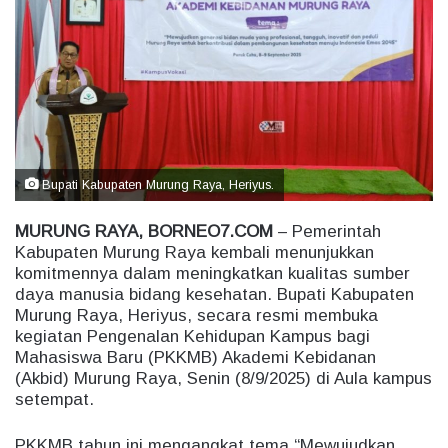
a
n
e
m
a
i
l
Bupati Kabupaten Murung Raya, Heriyus.
MURUNG RAYA, BORNEO7.COM
– Pemerintah
Kabupaten Murung Raya kembali menunjukkan
komitmennya dalam meningkatkan kualitas sumber
daya manusia bidang kesehatan. Bupati Kabupaten
Murung Raya, Heriyus, secara resmi membuka
kegiatan Pengenalan Kehidupan Kampus bagi
Mahasiswa Baru (PKKMB) Akademi Kebidanan
(Akbid) Murung Raya, Senin (8/9/2025) di Aula kampus
setempat.
PKKMB tahun ini mengangkat tema “Mewujudkan