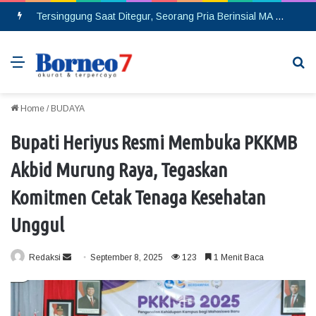
Tersinggung Saat Ditegur, Seorang Pria Berinsial MA Melakukan Pembacokan di Pasar Saik
Menu
Se
Home
/
BUDAYA
Bupati Heriyus Resmi Membuka PKKMB
Akbid Murung Raya, Tegaskan
Komitmen Cetak Tenaga Kesehatan
Unggul
Redaksi
S
September 8, 2025
123
1 Menit Baca
e
n
d