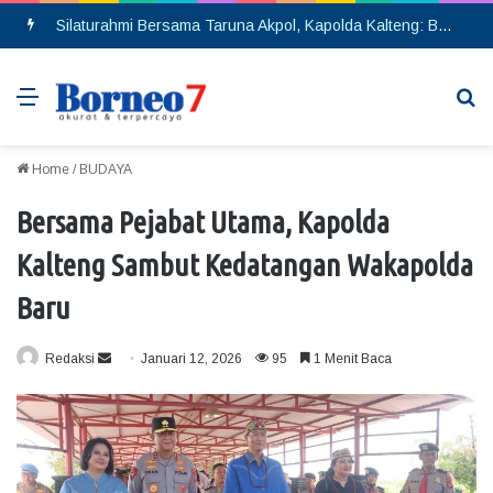
Silaturahmi Bersama Taruna Akpol, Kapolda Kalteng: Beri Manfaat Nyata dan Inspiratif Bagi Siswa di Sekolah Rakyat
Menu
Se
Home
/
BUDAYA
Bersama Pejabat Utama, Kapolda
Kalteng Sambut Kedatangan Wakapolda
Baru
Redaksi
S
Januari 12, 2026
95
1 Menit Baca
e
n
d
a
n