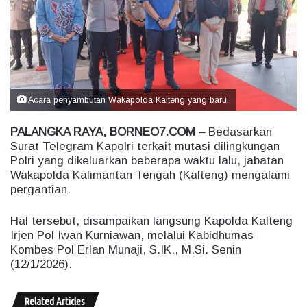
e
m
a
i
l
Acara penyambutan Wakapolda Kalteng yang baru.
PALANGKA RAYA, BORNEO7.COM –
Bedasarkan
Surat Telegram Kapolri terkait mutasi dilingkungan
Polri yang dikeluarkan beberapa waktu lalu, jabatan
Wakapolda Kalimantan Tengah (Kalteng) mengalami
pergantian.
Hal tersebut, disampaikan langsung Kapolda Kalteng
Irjen Pol Iwan Kurniawan, melalui Kabidhumas
Kombes Pol Erlan Munaji, S.IK., M.Si. Senin
(12/1/2026).
Related Articles