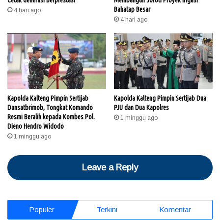
Bahatap Besar
4 hari ago
4 hari ago
Kapolda Kalteng Pimpin Sertijab
Kapolda Kalteng Pimpin Sertijab Dua
Dansatbrimob, Tongkat Komando
PJU dan Dua Kapolres
Resmi Beralih kepada Kombes Pol.
1 minggu ago
Dieno Hendro Widodo
1 minggu ago
Leave a Reply
Populer
Terkini
Komentar