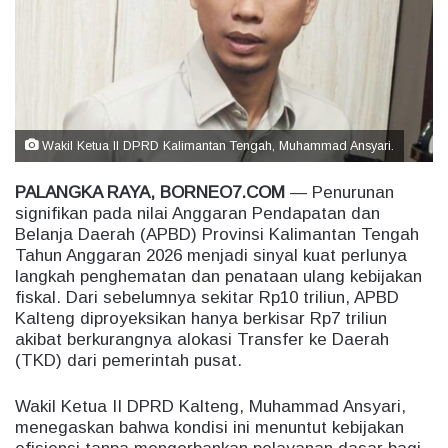
e
m
a
i
l
Wakil Ketua II DPRD Kalimantan Tengah, Muhammad Ansyari.
PALANGKA RAYA, BORNEO7.COM
— Penurunan
signifikan pada nilai Anggaran Pendapatan dan
Belanja Daerah (APBD) Provinsi Kalimantan Tengah
Tahun Anggaran 2026 menjadi sinyal kuat perlunya
langkah penghematan dan penataan ulang kebijakan
fiskal. Dari sebelumnya sekitar Rp10 triliun, APBD
Kalteng diproyeksikan hanya berkisar Rp7 triliun
akibat berkurangnya alokasi Transfer ke Daerah
(TKD) dari pemerintah pusat.
Wakil Ketua II DPRD Kalteng, Muhammad Ansyari,
menegaskan bahwa kondisi ini menuntut kebijakan