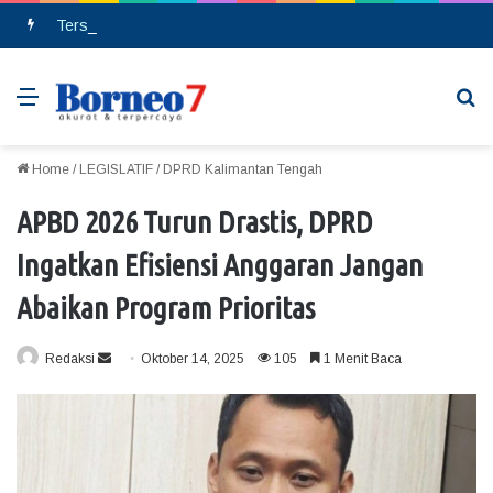
Tersinggung Saat Ditegur, Seorang Pria Berinsial MA Melakukan Pembacokan di Pasar Saik
Menu
Se
Home
/
LEGISLATIF
/
DPRD Kalimantan Tengah
APBD 2026 Turun Drastis, DPRD
Ingatkan Efisiensi Anggaran Jangan
Abaikan Program Prioritas
Redaksi
S
Oktober 14, 2025
105
1 Menit Baca
e
n
d
a
n