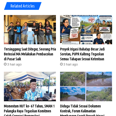
Related Articles
Tersinggung Saat Ditegur, Seorang Pria
Proyek Irigasi Bahatap Besar Jadi
Berinsial MA Melakukan Pembacokan
Sorotan, PUPR Kalteng Tegaskan
di Pasar Saik
Semua Tahapan Sesuai Ketentuan
3 hari ago
3 hari ago
Momentum HUT ke- 67 Tahun, SMAN 1
Diduga Tidak Sesuai Dokumen
Palangka Raya Tegaskan Komitmen
Kontrak, Forum Kalimantan
Cetak Generasi Berprestasi
Membangun Soroti Proyek Irigasi