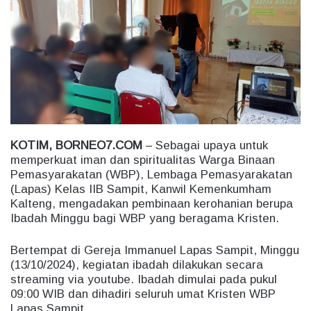
n
e
m
a
i
l
KOTIM, BORNEO7.COM
– Sebagai upaya untuk
memperkuat iman dan spiritualitas Warga Binaan
Pemasyarakatan (WBP), Lembaga Pemasyarakatan
(Lapas) Kelas IIB Sampit, Kanwil Kemenkumham
Kalteng, mengadakan pembinaan kerohanian berupa
Ibadah Minggu bagi WBP yang beragama Kristen.
Bertempat di Gereja Immanuel Lapas Sampit, Minggu
(13/10/2024), kegiatan ibadah dilakukan secara
streaming via youtube. Ibadah dimulai pada pukul
09:00 WIB dan dihadiri seluruh umat Kristen WBP
Lapas Sampit.