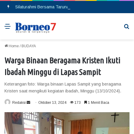
Silaturahmi Bersama Taruna Akpol, Kapolda Kalteng: Beri Manfaat Nyata dan Inspiratif Bagi Siswa di Sekolah Rakyat
Menu
Se
Home
/
BUDAYA
Warga Binaan Beragama Kristen Ikuti
Ibadah Minggu di Lapas Sampit
Keterangan foto: Warga binaan Lapas Sampit yang beragama
Kristen saat mengikuti kegiatan ibadah, Minggu (13/10/2024).
Redaksi
S
Oktober 13, 2024
173
1 Menit Baca
e
n
d
a