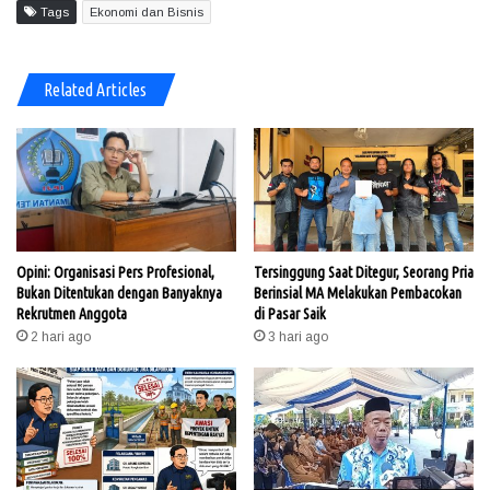
Tags
Ekonomi dan Bisnis
Related Articles
Opini: Organisasi Pers Profesional,
Tersinggung Saat Ditegur, Seorang Pria
Bukan Ditentukan dengan Banyaknya
Berinsial MA Melakukan Pembacokan
Rekrutmen Anggota
di Pasar Saik
2 hari ago
3 hari ago