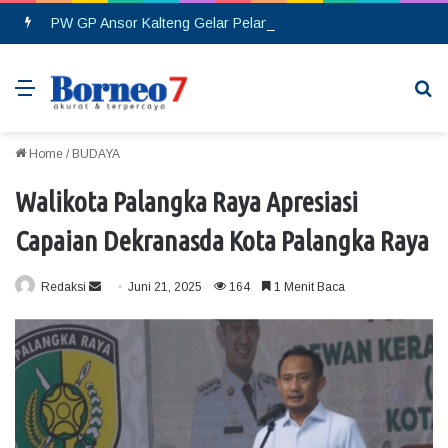
PW GP Ansor Kalteng Gelar Pelantikan, Siap Perkuat Konsolidasi Organisasi hingga Tingkat Cabang
Menu
Se
Home
/
BUDAYA
Walikota Palangka Raya Apresiasi
Capaian Dekranasda Kota Palangka Raya
Redaksi
S
Juni 21, 2025
164
1 Menit Baca
e
n
d
a
n
e