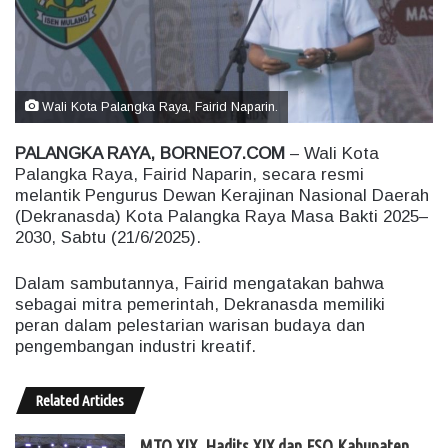
m
a
i
l
Wali Kota Palangka Raya, Fairid Naparin.
PALANGKA RAYA, BORNEO7.COM
– Wali Kota
Palangka Raya, Fairid Naparin, secara resmi
melantik Pengurus Dewan Kerajinan Nasional Daerah
(Dekranasda) Kota Palangka Raya Masa Bakti 2025–
2030, Sabtu (21/6/2025).
Dalam sambutannya, Fairid mengatakan bahwa
sebagai mitra pemerintah, Dekranasda memiliki
peran dalam pelestarian warisan budaya dan
pengembangan industri kreatif.
Related Articles
MTQ XIX, Hadits XIX dan FSQ Kabupaten