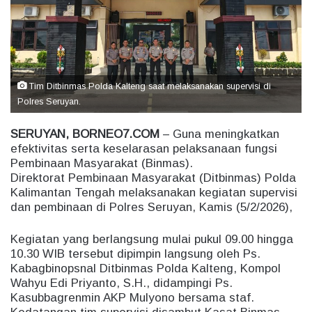
e
m
a
i
l
Tim Ditbinmas Polda Kalteng saat melaksanakan supervisi di
Polres Seruyan.
SERUYAN, BORNEO7.COM
– Guna meningkatkan
efektivitas serta keselarasan pelaksanaan fungsi
Pembinaan Masyarakat (Binmas).
Direktorat Pembinaan Masyarakat (Ditbinmas) Polda
Kalimantan Tengah melaksanakan kegiatan supervisi
dan pembinaan di Polres Seruyan, Kamis (5/2/2026),
Kegiatan yang berlangsung mulai pukul 09.00 hingga
10.30 WIB tersebut dipimpin langsung oleh Ps.
Kabagbinopsnal Ditbinmas Polda Kalteng, Kompol
Wahyu Edi Priyanto, S.H., didampingi Ps.
Kasubbagrenmin AKP Mulyono bersama staf.