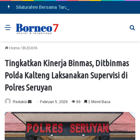
Silaturahmi Bersama Taruna Akpol, Kapolda Kalteng: Beri Manfaat Nyata dan Inspiratif Bagi Siswa di Sekolah Rakyat
Menu
Se
Home
/
BUDAYA
Tingkatkan Kinerja Binmas, Ditbinmas
Polda Kalteng Laksanakan Supervisi di
Polres Seruyan
Redaksi
S
Februari 5, 2026
89
1 Menit Baca
e
n
d
a
n