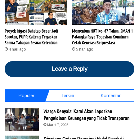
Proyek Irigasi Bahatap Besar Jadi
Momentum HUT ke- 67 Tahun, SMAN 1
Sorotan, PUPR Kalteng Tegaskan
Palangka Raya Tegaskan Komitmen
Semua Tahapan Sesuai Ketentuan
Cetak Generasi Berprestasi
4 hari ago
5 hari ago
Leave a Reply
Populer
Terkini
Komentar
Warga Kenyala: Kami Akan Laporkan
Pengelolaan Keuangan yang Tidak Transparan
Maret 7, 2025
Digadang-Gadang Dampingi Abdul Razak di