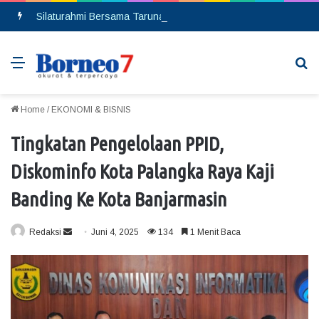
Silaturahmi Bersama Taruna Akpol, Kapolda Kalteng: Beri Manfaat Nyata dan Inspiratif Bagi Siswa di Sekolah Rakyat
Menu
Se
Home
/
EKONOMI & BISNIS
Tingkatan Pengelolaan PPID,
Diskominfo Kota Palangka Raya Kaji
Banding Ke Kota Banjarmasin
Redaksi
S
Juni 4, 2025
134
1 Menit Baca
e
n
d
a
n