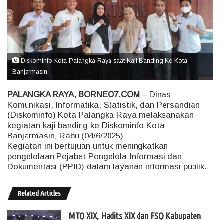
e
m
a
i
l
Diskominfo Kota Palangka Raya saat Kaji Banding Ke Kota
Banjarmasin.
PALANGKA RAYA, BORNEO7.COM
– Dinas
Komunikasi, Informatika, Statistik, dan Persandian
(Diskominfo) Kota Palangka Raya melaksanakan
kegiatan kaji banding ke Diskominfo Kota
Banjarmasin, Rabu (04/6/2025).
Kegiatan ini bertujuan untuk meningkatkan
pengelolaan Pejabat Pengelola Informasi dan
Dokumentasi (PPID) dalam layanan informasi publik.
Related Articles
MTQ XIX, Hadits XIX dan FSQ Kabupaten