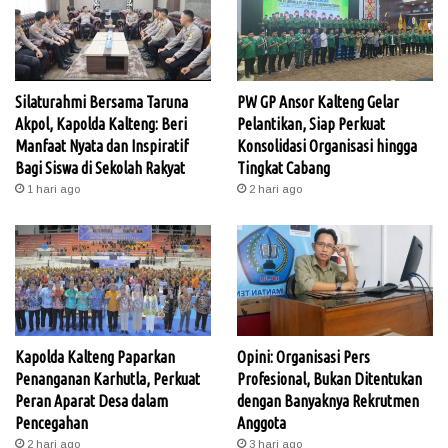
Silaturahmi Bersama Taruna
PW GP Ansor Kalteng Gelar
Akpol, Kapolda Kalteng: Beri
Pelantikan, Siap Perkuat
Manfaat Nyata dan Inspiratif
Konsolidasi Organisasi hingga
Bagi Siswa di Sekolah Rakyat
Tingkat Cabang
1 hari ago
2 hari ago
Kapolda Kalteng Paparkan
Opini: Organisasi Pers
Penanganan Karhutla, Perkuat
Profesional, Bukan Ditentukan
Peran Aparat Desa dalam
dengan Banyaknya Rekrutmen
Pencegahan
Anggota
2 hari ago
3 hari ago