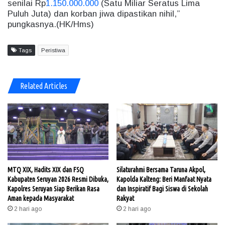
senilai Rp
1.150.000.000
(Satu Miliar Seratus Lima
Puluh Juta) dan korban jiwa dipastikan nihil,”
pungkasnya.(HK/Hms)
Tags
Peristiwa
Related Articles
MTQ XIX, Hadits XIX dan FSQ
Silaturahmi Bersama Taruna Akpol,
Kabupaten Seruyan 2026 Resmi Dibuka,
Kapolda Kalteng: Beri Manfaat Nyata
Kapolres Seruyan Siap Berikan Rasa
dan Inspiratif Bagi Siswa di Sekolah
Aman kepada Masyarakat
Rakyat
2 hari ago
2 hari ago