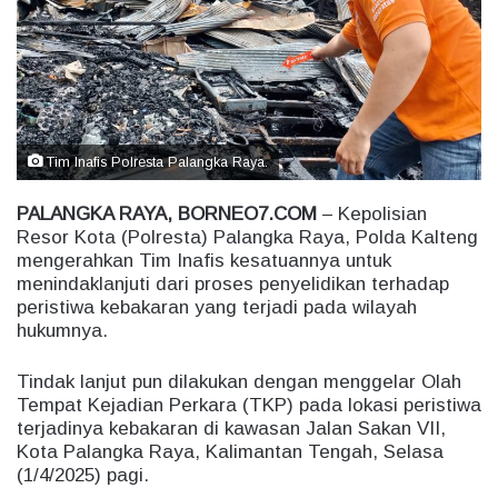
e
m
a
i
l
Tim Inafis Polresta Palangka Raya.
PALANGKA RAYA, BORNEO7.COM
– Kepolisian
Resor Kota (Polresta) Palangka Raya, Polda Kalteng
mengerahkan Tim Inafis kesatuannya untuk
menindaklanjuti dari proses penyelidikan terhadap
peristiwa kebakaran yang terjadi pada wilayah
hukumnya.
Tindak lanjut pun dilakukan dengan menggelar Olah
Tempat Kejadian Perkara (TKP) pada lokasi peristiwa
terjadinya kebakaran di kawasan Jalan Sakan VII,
Kota Palangka Raya, Kalimantan Tengah, Selasa
(1/4/2025) pagi.