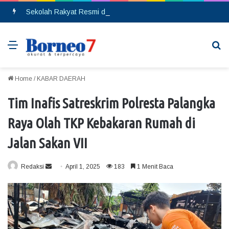
Sekolah Rakyat Resmi di Buka, DPRD Gumas Ajak Warga Kurang Mampu Tak Ragu Daftarkan Anak
Menu
Se
Home
/
KABAR DAERAH
Tim Inafis Satreskrim Polresta Palangka
Raya Olah TKP Kebakaran Rumah di
Jalan Sakan VII
Redaksi
S
April 1, 2025
183
1 Menit Baca
e
n
d
a
n