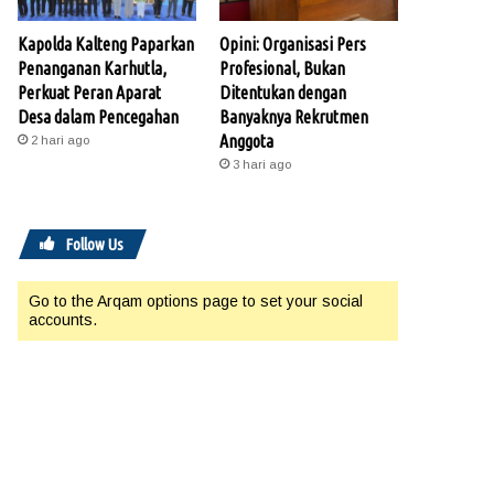
Kapolda Kalteng Paparkan
Opini: Organisasi Pers
Penanganan Karhutla,
Profesional, Bukan
Perkuat Peran Aparat
Ditentukan dengan
Desa dalam Pencegahan
Banyaknya Rekrutmen
Anggota
2 hari ago
3 hari ago
Follow Us
Go to the Arqam options page to set your social
accounts.