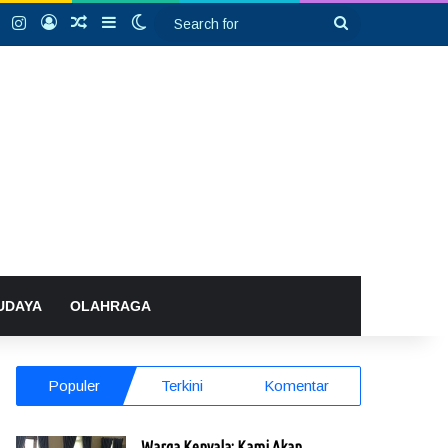
k
YouTube
Instagram
Log In
Random Article
Sidebar
Switch skin
Search
for
UDAYA
OLAHRAGA
Populer
Terkini
Komentar
Warga Kenyala: Kami Akan