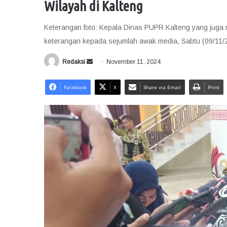
Wilayah di Kalteng
Keterangan foto: Kepala Dinas PUPR Kalteng yang juga 
keterangan kepada sejumlah awak media, Sabtu (09/11/
Redaksi
S
November 11, 2024
e
n
Facebook
X
Share via Email
Print
d
a
n
e
m
a
i
l