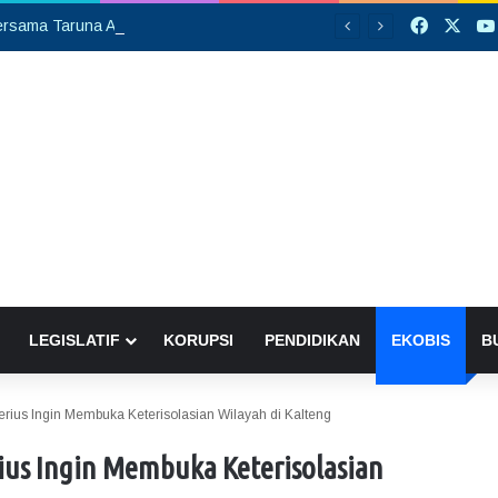
Faceboo
X
Silaturahmi Bersama Taruna Akpol, Kapolda Kalteng: Beri Manfaat Nyata dan Inspiratif Bagi Siswa di Sekolah Rakyat
LEGISLATIF
KORUPSI
PENDIDIKAN
EKOBIS
B
rius Ingin Membuka Keterisolasian Wilayah di Kalteng
ius Ingin Membuka Keterisolasian