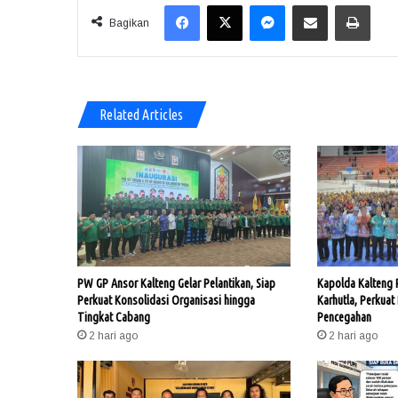
Facebook
X
Messenger
Share via Email
Print
Bagikan
Related Articles
PW GP Ansor Kalteng Gelar Pelantikan, Siap
Kapolda Kalteng
Perkuat Konsolidasi Organisasi hingga
Karhutla, Perkuat
Tingkat Cabang
Pencegahan
2 hari ago
2 hari ago