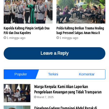
Kapolda Kalteng Pimpin Sertijab Dua
Polda Kalteng Berikan Trauma Healing
PJU dan Dua Kapolres
bagi Personel Satgas Aman Nusa II
1 minggu ago
1 minggu ago
Leave a Reply
Populer
Terkini
Komentar
Warga Kenyala: Kami Akan Laporkan
Pengelolaan Keuangan yang Tidak Transparan
Maret 7, 2025
Digadang-Gadang Dampingi Abdul Razak di