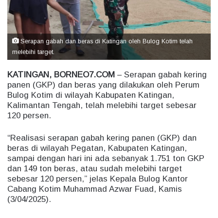
m
a
i
l
Serapan gabah dan beras di Katingan oleh Bulog Kotim telah
melebihi target.
KATINGAN, BORNEO7.COM
– Serapan gabah kering
panen (GKP) dan beras yang dilakukan oleh Perum
Bulog Kotim di wilayah Kabupaten Katingan,
Kalimantan Tengah, telah melebihi target sebesar
120 persen.
“Realisasi serapan gabah kering panen (GKP) dan
beras di wilayah Pegatan, Kabupaten Katingan,
sampai dengan hari ini ada sebanyak 1.751 ton GKP
dan 149 ton beras, atau sudah melebihi target
sebesar 120 persen,” jelas Kepala Bulog Kantor
Cabang Kotim Muhammad Azwar Fuad, Kamis
(3/04/2025).