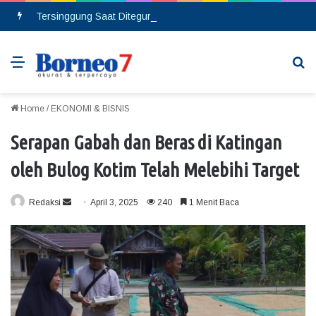
Tersinggung Saat Ditegur, Seorang Pria Berinsial MA Melakukan Pembacokan di Pasar Saik
Menu
Se
Home
/
EKONOMI & BISNIS
Serapan Gabah dan Beras di Katingan
oleh Bulog Kotim Telah Melebihi Target
Redaksi
S
April 3, 2025
240
1 Menit Baca
e
n
d
a
n
e