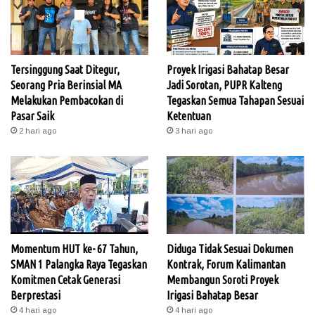
Tersinggung Saat Ditegur,
Proyek Irigasi Bahatap Besar
Seorang Pria Berinsial MA
Jadi Sorotan, PUPR Kalteng
Melakukan Pembacokan di
Tegaskan Semua Tahapan Sesuai
Pasar Saik
Ketentuan
2 hari ago
3 hari ago
Momentum HUT ke- 67 Tahun,
Diduga Tidak Sesuai Dokumen
SMAN 1 Palangka Raya Tegaskan
Kontrak, Forum Kalimantan
Komitmen Cetak Generasi
Membangun Soroti Proyek
Berprestasi
Irigasi Bahatap Besar
4 hari ago
4 hari ago