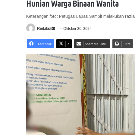
Hunian Warga Binaan Wanita
Keterangan foto: Petugas Lapas Sampit melakukan razia
Redaksi
S
Oktober 20, 2024
e
n
Facebook
X
Share via Email
Print
d
a
n
e
m
a
i
l