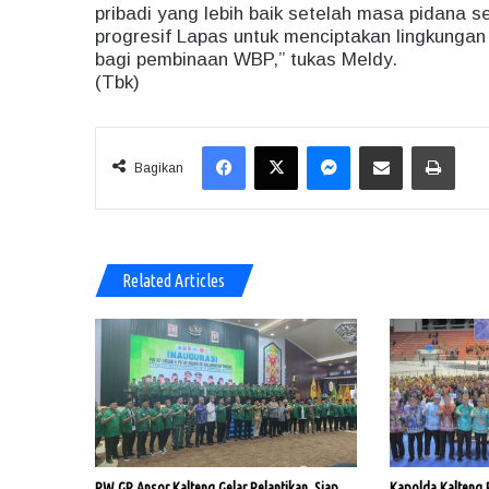
pribadi yang lebih baik setelah masa pidana s
progresif Lapas untuk menciptakan lingkungan
bagi pembinaan WBP,” tukas Meldy.
(Tbk)
Facebook
X
Messenger
Share via Email
Print
Bagikan
Related Articles
PW GP Ansor Kalteng Gelar Pelantikan, Siap
Kapolda Kalteng