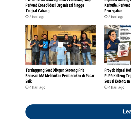
Perkuat Konsolidasi Organisasi hingga
Karhutla, Perkuat
Tingkat Cabang
Pencegahan
2 hari ago
2 hari ago
Tersinggung Saat Ditegur, Seorang Pria
Proyek Irigasi Ba
Berinsial MA Melakukan Pembacokan di Pasar
PUPR Kalteng Te
Saik
Sesuai Ketentuan
4 hari ago
4 hari ago
Lea