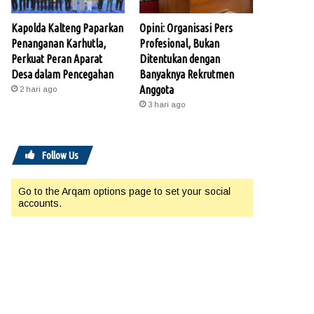
Kapolda Kalteng Paparkan
Opini: Organisasi Pers
Penanganan Karhutla,
Profesional, Bukan
Perkuat Peran Aparat
Ditentukan dengan
Desa dalam Pencegahan
Banyaknya Rekrutmen
Anggota
2 hari ago
3 hari ago
Follow Us
Go to the Arqam options page to set your social
accounts.