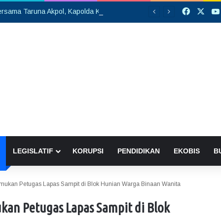
Faceboo
X
Silaturahmi Bersama Taruna Akpol, Kapolda Kalteng: Beri Manfaat Nyata dan Inspiratif Bagi Siswa di Sekolah Rakyat
LEGISLATIF
KORUPSI
PENDIDIKAN
EKOBIS
B
emukan Petugas Lapas Sampit di Blok Hunian Warga Binaan Wanita
kan Petugas Lapas Sampit di Blok