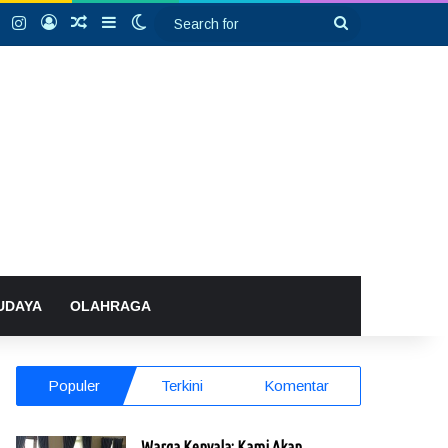
k
YouTube
Instagram
Log In
Random Article
Sidebar
Switch skin
Search
for
UDAYA
OLAHRAGA
Populer
Terkini
Komentar
Warga Kenyala: Kami Akan