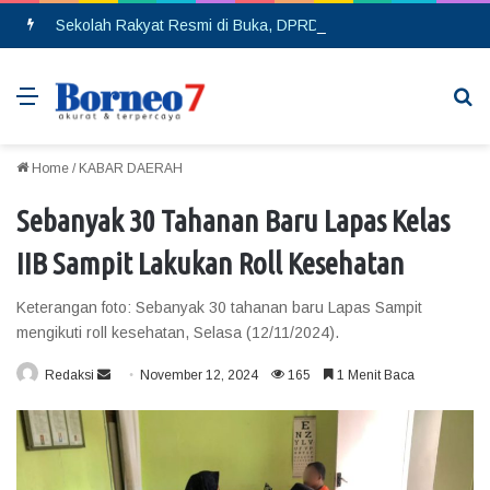
Sekolah Rakyat Resmi di Buka, DPRD Gumas Ajak Warga Kurang Mampu Tak Ragu Daftarkan Anak
Menu
Se
Home
/
KABAR DAERAH
Sebanyak 30 Tahanan Baru Lapas Kelas
IIB Sampit Lakukan Roll Kesehatan
Keterangan foto: Sebanyak 30 tahanan baru Lapas Sampit
mengikuti roll kesehatan, Selasa (12/11/2024).
Redaksi
S
November 12, 2024
165
1 Menit Baca
e
n
d
a