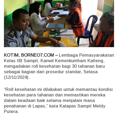
n
e
m
a
i
l
KOTIM, BORNEO7.COM –
Lembaga Pemasyarakatan
Kelas IIB Sampit, Kanwil Kemenkumham Kalteng,
mengadakan roll kesehatan bagi 30 tahanan baru
sebagai bagian dari prosedur standar, Selasa
(12/11/2024).
“Roll kesehatan ini dilakukan untuk memantau kondisi
kesehatan para tahanan dan memastikan mereka
dalam keadaan baik selama menjalani masa
penahanan di Lapas,” kata Kalapas Sampit Meldy
Putera.