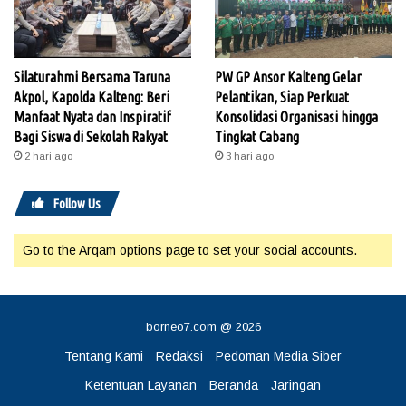
Silaturahmi Bersama Taruna
PW GP Ansor Kalteng Gelar
Akpol, Kapolda Kalteng: Beri
Pelantikan, Siap Perkuat
Manfaat Nyata dan Inspiratif
Konsolidasi Organisasi hingga
Bagi Siswa di Sekolah Rakyat
Tingkat Cabang
2 hari ago
3 hari ago
Follow Us
Go to the Arqam options page to set your social accounts.
borneo7.com @ 2026
Tentang Kami
Redaksi
Pedoman Media Siber
Ketentuan Layanan
Beranda
Jaringan