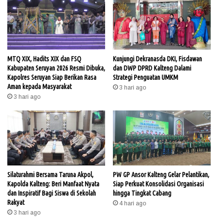
MTQ XIX, Hadits XIX dan FSQ
Kunjungi Dekranasda DKI, Fisdawan
Kabupaten Seruyan 2026 Resmi Dibuka,
dan DWP DPRD Kalteng Dalami
Kapolres Seruyan Siap Berikan Rasa
Strategi Penguatan UMKM
Aman kepada Masyarakat
3 hari ago
3 hari ago
Silaturahmi Bersama Taruna Akpol,
PW GP Ansor Kalteng Gelar Pelantikan,
Kapolda Kalteng: Beri Manfaat Nyata
Siap Perkuat Konsolidasi Organisasi
dan Inspiratif Bagi Siswa di Sekolah
hingga Tingkat Cabang
Rakyat
4 hari ago
3 hari ago