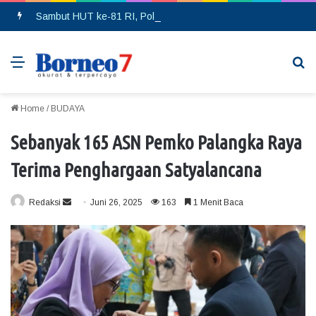
Sambut HUT ke-81 RI, Polda Kalteng Bagikan Bendera Merah Putih ke Pengendara
Menu
Se
Home
/
BUDAYA
Sebanyak 165 ASN Pemko Palangka Raya
Terima Penghargaan Satyalancana
Redaksi
S
Juni 26, 2025
163
1 Menit Baca
e
n
d
a
n
e