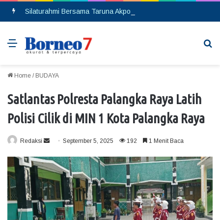
Silaturahmi Bersama Taruna Akpol, Kapolda Kalteng: Beri Manfaat Nyata dan Inspiratif Bagi Siswa di Sekolah Rakyat
Menu
Se
Home
/
BUDAYA
Satlantas Polresta Palangka Raya Latih
Polisi Cilik di MIN 1 Kota Palangka Raya
Redaksi
S
September 5, 2025
192
1 Menit Baca
e
n
d
a
n
e