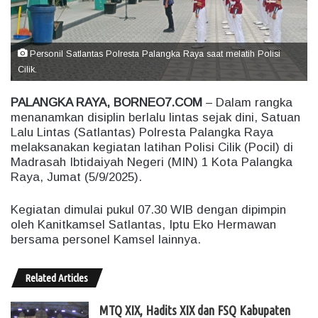
m
a
i
Personil Satlantas Polresta Palangka Raya saat melatih Polisi
l
Cilik.
PALANGKA RAYA, BORNEO7.COM
– Dalam rangka
menanamkan disiplin berlalu lintas sejak dini, Satuan
Lalu Lintas (Satlantas) Polresta Palangka Raya
melaksanakan kegiatan latihan Polisi Cilik (Pocil) di
Madrasah Ibtidaiyah Negeri (MIN) 1 Kota Palangka
Raya, Jumat (5/9/2025).
Kegiatan dimulai pukul 07.30 WIB dengan dipimpin
oleh Kanitkamsel Satlantas, Iptu Eko Hermawan
bersama personel Kamsel lainnya.
Related Articles
MTQ XIX, Hadits XIX dan FSQ Kabupaten