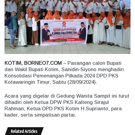
n
e
m
a
i
l
KOTIM, BORNEO7.COM
– Pasangan calon Bupati
dan Wakil Bupati Kotim, Sanidin-Siyono menghadiri
Konsolidasi Pemenangan Pilkada 2024 DPD PKS
Kotawaringin Timur, Sabtu (28/09/2024).
Acara yang digelar di Gedung Wanita Sampit ini turut
dihadiri oleh Ketua DPW PKS Kalteng Sirajul
Rahman, Ketua DPD PKS Kotim H.Suprianto, para
kader, serta simpatisan partai.
Related Articles