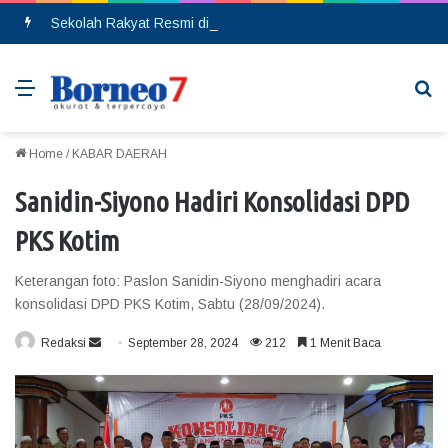
Sekolah Rakyat Resmi di Buka, DPRD Gumas Ajak Warga Kurang Mampu Tak Ragu Daftarkan Anak
Menu
Se
Home
/
KABAR DAERAH
Sanidin-Siyono Hadiri Konsolidasi DPD
PKS Kotim
Keterangan foto: Paslon Sanidin-Siyono menghadiri acara
konsolidasi DPD PKS Kotim, Sabtu (28/09/2024).
Redaksi
S
September 28, 2024
212
1 Menit Baca
e
n
d
a