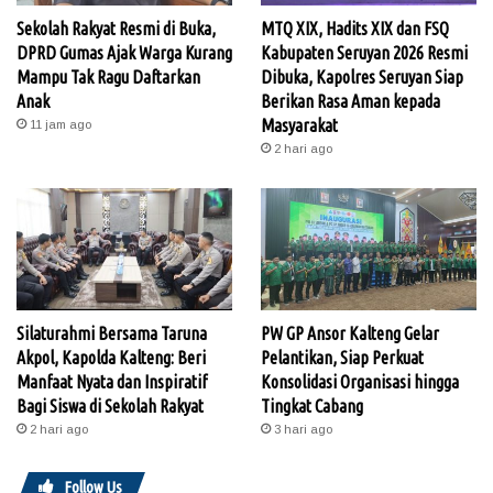
Sekolah Rakyat Resmi di Buka,
MTQ XIX, Hadits XIX dan FSQ
DPRD Gumas Ajak Warga Kurang
Kabupaten Seruyan 2026 Resmi
Mampu Tak Ragu Daftarkan
Dibuka, Kapolres Seruyan Siap
Anak
Berikan Rasa Aman kepada
Masyarakat
11 jam ago
2 hari ago
Silaturahmi Bersama Taruna
PW GP Ansor Kalteng Gelar
Akpol, Kapolda Kalteng: Beri
Pelantikan, Siap Perkuat
Manfaat Nyata dan Inspiratif
Konsolidasi Organisasi hingga
Bagi Siswa di Sekolah Rakyat
Tingkat Cabang
2 hari ago
3 hari ago
Follow Us