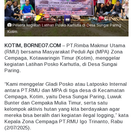
m
a
i
l
Peserta kegiatan Latihan Posko Karhutla di Desa Sungai Paring
Kotim.
KOTIM, BORNEO7.COM
– PT.Rimba Makmur Utama
(RMU) bersama Masyarakat Peduli Api (MPA) Zona
Cempaga, Kotawaringin Timur (Kotim), menggelar
kegiatan Latihan Posko Karhutla, di Desa Sungai
Paring.
“Kami menggelar Gladi Posko atau Latposko Internal
antara PT.RMU dan MPA di tiga desa di Kecamatan
Cempaga, Kotim, yaitu Desa Sungai Paring, Luwuk
Bunter dan Cempaka Mulia Timur, serta satu
kelompok aktivis hutan yang kita berdayakan agar
mereka bisa beralih dari kegiatan ilegal logging,” kata
Kepala Zona Cempaga PT.RMU Igo Trinanto, Rabu
(2/07/2025).