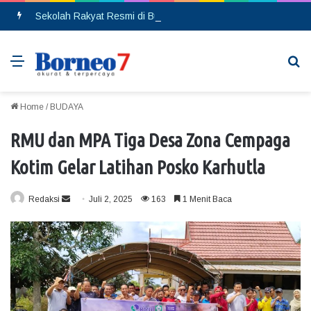
Sekolah Rakyat Resmi di Buka, DPRD Gumas Ajak Warga Kurang Mampu Tak Ragu Daftarkan Anak
Menu
Se
Home
/
BUDAYA
RMU dan MPA Tiga Desa Zona Cempaga
Kotim Gelar Latihan Posko Karhutla
Redaksi
S
Juli 2, 2025
163
1 Menit Baca
e
n
d
a
n
e