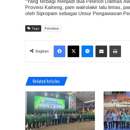
“Yang terbagi menjadi dua Peleton Dalmas A
Provinsi Kalteng, pam walrolakir lalu lintas,
oleh Sipropam sebagai Unsur Pengawasan Pers
Tags
Peristiwa
Facebook
X
Messenger
Share via Email
Print
Bagikan
Related Articles