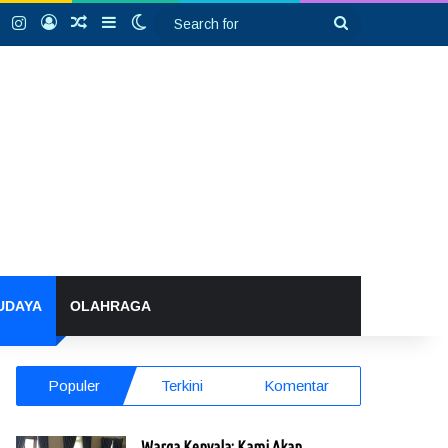
k
YouTube
Instagram
Log In
Random Article
Sidebar
Switch skin
Search
for
UDAYA
OLAHRAGA
Populer
Terkini
Komentar
Warga Kenyala: Kami Akan