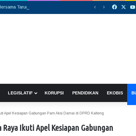
Faceboo
X
Silaturahmi Bersama Taruna Akpol, Kapolda Kalteng: Beri Manfaat Nyata dan Inspiratif Bagi Siswa di Sekolah Rakyat
LEGISLATIF
KORUPSI
PENDIDIKAN
EKOBIS
B
kuti Apel Kesiapan Gabungan Pam Aksi Damai di DPRD Kalteng
a Raya Ikuti Apel Kesiapan Gabungan