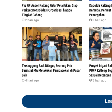
PW GP Ansor Kalteng Gelar Pelantikan, Siap
Kapolda Kalteng
Perkuat Konsolidasi Organisasi hingga
Karhutla, Perkuat
Tingkat Cabang
Pencegahan
2 hari ago
3 hari ago
Tersinggung Saat Ditegur, Seorang Pria
Proyek Irigasi Ba
Berinsial MA Melakukan Pembacokan di Pasar
PUPR Kalteng Te
Saik
Sesuai Ketentuan
4 hari ago
5 hari ago
Lea