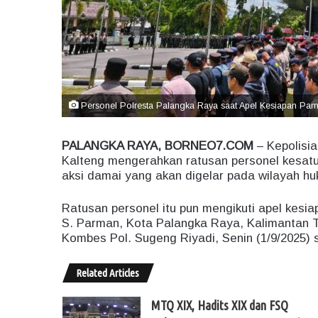
Personel Polresta Palangka Raya saat Apel Kesiapan Pam
PALANGKA RAYA, BORNEO7.COM
– Kepolisia
Kalteng mengerahkan ratusan personel kesa
aksi damai yang akan digelar pada wilayah h
Ratusan personel itu pun mengikuti apel kesi
S. Parman, Kota Palangka Raya, Kalimantan T
Kombes Pol. Sugeng Riyadi, Senin (1/9/2025) 
Related Articles
MTQ XIX, Hadits XIX dan FSQ