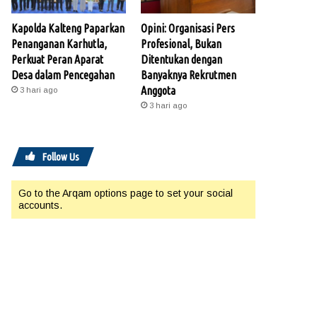
Kapolda Kalteng Paparkan
Opini: Organisasi Pers
Penanganan Karhutla,
Profesional, Bukan
Perkuat Peran Aparat
Ditentukan dengan
Desa dalam Pencegahan
Banyaknya Rekrutmen
Anggota
3 hari ago
3 hari ago
Follow Us
Go to the Arqam options page to set your social
accounts.