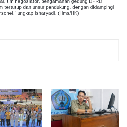
wal, tim negosiator, pengamanan gedung DPRD
 pam tertutup dan unsur pendukung, dengan didampingi
onel,” ungkap Isharyadi. (Hms/HK).