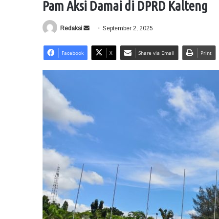
Pam Aksi Damai di DPRD Kalteng
Redaksi
S
September 2, 2025
e
n
Facebook
X
Share via Email
Print
d
a
n
e
m
a
i
l