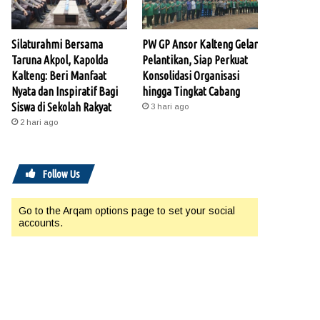
Silaturahmi Bersama
PW GP Ansor Kalteng Gelar
Taruna Akpol, Kapolda
Pelantikan, Siap Perkuat
Kalteng: Beri Manfaat
Konsolidasi Organisasi
Nyata dan Inspiratif Bagi
hingga Tingkat Cabang
Siswa di Sekolah Rakyat
3 hari ago
2 hari ago
Follow Us
Go to the Arqam options page to set your social
accounts.