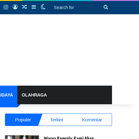
k
YouTube
Instagram
Log In
Random Article
Sidebar
Switch skin
Search
for
UDAYA
OLAHRAGA
Populer
Terkini
Komentar
Warga Kenyala: Kami Akan