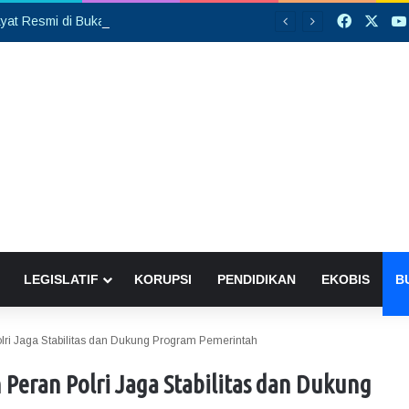
Faceboo
X
Sekolah Rakyat Resmi di Buka, DPRD Gumas Ajak Warga Kurang Mampu Tak Ragu Daftarkan Anak
LEGISLATIF
KORUPSI
PENDIDIKAN
EKOBIS
B
olri Jaga Stabilitas dan Dukung Program Pemerintah
 Peran Polri Jaga Stabilitas dan Dukung