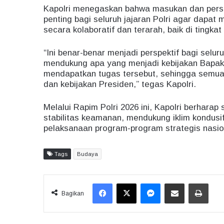
Kapolri menegaskan bahwa masukan dan perspe
penting bagi seluruh jajaran Polri agar dapa
secara kolaboratif dan terarah, baik di tingk
“Ini benar-benar menjadi perspektif bagi seluru
mendukung apa yang menjadi kebijakan Bapak
mendapatkan tugas tersebut, sehingga semuan
dan kebijakan Presiden,” tegas Kapolri.
Melalui Rapim Polri 2026 ini, Kapolri berharap
stabilitas keamanan, mendukung iklim kondus
pelaksanaan program-program strategis nasio
Tags
Budaya
Facebook
X
Messenger
Share via Email
Print
Bagikan