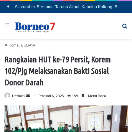
Silaturahmi Bersama Taruna Akpol, Kapolda Kalteng: Beri Manfaat Nyata dan Inspiratif Bagi Siswa di Sekolah Rakyat
Menu
Se
Home
/
BUDAYA
Rangkaian HUT ke-79 Persit, Korem
102/Pjg Melaksanakan Bakti Sosial
Donor Darah
Redaksi
S
Februari 6, 2025
159
1 Menit Baca
e
n
d
a
n