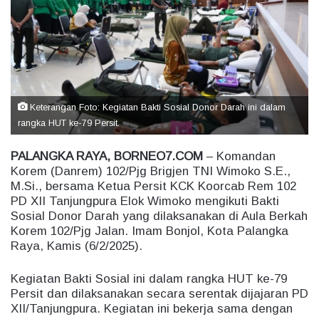
e
m
a
i
l
Keterangan Foto: Kegiatan Bakti Sosial Donor Darah ini dalam
rangka HUT ke-79 Persit.
PALANGKA RAYA, BORNEO7.COM
– Komandan
Korem (Danrem) 102/Pjg Brigjen TNI Wimoko S.E.,
M.Si., bersama Ketua Persit KCK Koorcab Rem 102
PD XII Tanjungpura Elok Wimoko mengikuti Bakti
Sosial Donor Darah yang dilaksanakan di Aula Berkah
Korem 102/Pjg Jalan. Imam Bonjol, Kota Palangka
Raya, Kamis (6/2/2025).
Kegiatan Bakti Sosial ini dalam rangka HUT ke-79
Persit dan dilaksanakan secara serentak dijajaran PD
XII/Tanjungpura. Kegiatan ini bekerja sama dengan