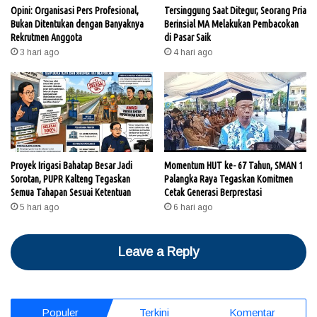
Opini: Organisasi Pers Profesional,
Tersinggung Saat Ditegur, Seorang Pria
Bukan Ditentukan dengan Banyaknya
Berinsial MA Melakukan Pembacokan
Rekrutmen Anggota
di Pasar Saik
3 hari ago
4 hari ago
Proyek Irigasi Bahatap Besar Jadi
Momentum HUT ke- 67 Tahun, SMAN 1
Sorotan, PUPR Kalteng Tegaskan
Palangka Raya Tegaskan Komitmen
Semua Tahapan Sesuai Ketentuan
Cetak Generasi Berprestasi
5 hari ago
6 hari ago
Leave a Reply
Populer
Terkini
Komentar