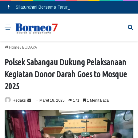
Silaturahmi Bersama Taruna Akpol, Kapolda Kalteng: Beri Manfaat Nyata dan Inspiratif Bagi Siswa di Sekolah Rakyat
Menu
Se
Home
/
BUDAYA
Polsek Sabangau Dukung Pelaksanaan
Kegiatan Donor Darah Goes to Mosque
2025
Redaksi
S
Maret 18, 2025
171
1 Menit Baca
e
n
d
a
n