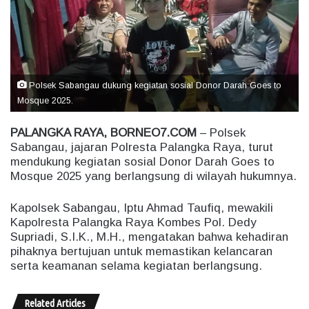
e
m
a
i
l
Polsek Sabangau dukung kegiatan sosial Donor Darah Goes to
Mosque 2025.
PALANGKA RAYA, BORNEO7.COM
– Polsek
Sabangau, jajaran Polresta Palangka Raya, turut
mendukung kegiatan sosial Donor Darah Goes to
Mosque 2025 yang berlangsung di wilayah hukumnya.
Kapolsek Sabangau, Iptu Ahmad Taufiq, mewakili
Kapolresta Palangka Raya Kombes Pol. Dedy
Supriadi, S.I.K., M.H., mengatakan bahwa kehadiran
pihaknya bertujuan untuk memastikan kelancaran
serta keamanan selama kegiatan berlangsung.
Related Articles