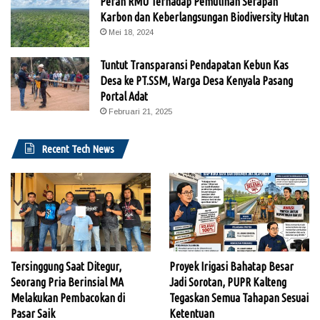
Peran RMU Terhadap Pemulihan Serapan
Karbon dan Keberlangsungan Biodiversity Hutan
Mei 18, 2024
Tuntut Transparansi Pendapatan Kebun Kas
Desa ke PT.SSM, Warga Desa Kenyala Pasang
Portal Adat
Februari 21, 2025
Recent Tech News
Tersinggung Saat Ditegur,
Proyek Irigasi Bahatap Besar
Seorang Pria Berinsial MA
Jadi Sorotan, PUPR Kalteng
Melakukan Pembacokan di
Tegaskan Semua Tahapan Sesuai
Pasar Saik
Ketentuan