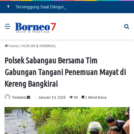
Tersinggung Saat Ditegur, Seorang Pria Berinsial MA Melakukan Pembacokan di Pasar Saik
Menu
Se
Home
/
HUKUM & KRIMINAL
Polsek Sabangau Bersama Tim
Gabungan Tangani Penemuan Mayat di
Kereng Bangkirai
Redaksi
S
Januari 10, 2026
96
1 Menit Baca
e
n
d
a
n