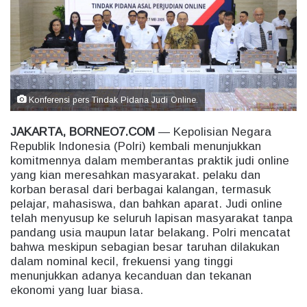
e
m
a
i
l
Konferensi pers Tindak Pidana Judi Online.
JAKARTA, BORNEO7.COM
— Kepolisian Negara
Republik Indonesia (Polri) kembali menunjukkan
komitmennya dalam memberantas praktik judi online
yang kian meresahkan masyarakat. pelaku dan
korban berasal dari berbagai kalangan, termasuk
pelajar, mahasiswa, dan bahkan aparat. Judi online
telah menyusup ke seluruh lapisan masyarakat tanpa
pandang usia maupun latar belakang. Polri mencatat
bahwa meskipun sebagian besar taruhan dilakukan
dalam nominal kecil, frekuensi yang tinggi
menunjukkan adanya kecanduan dan tekanan
ekonomi yang luar biasa.