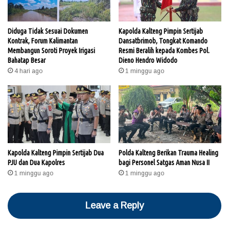
Diduga Tidak Sesuai Dokumen
Kapolda Kalteng Pimpin Sertijab
Kontrak, Forum Kalimantan
Dansatbrimob, Tongkat Komando
Membangun Soroti Proyek Irigasi
Resmi Beralih kepada Kombes Pol.
Bahatap Besar
Dieno Hendro Widodo
4 hari ago
1 minggu ago
Kapolda Kalteng Pimpin Sertijab Dua
Polda Kalteng Berikan Trauma Healing
PJU dan Dua Kapolres
bagi Personel Satgas Aman Nusa II
1 minggu ago
1 minggu ago
Leave a Reply