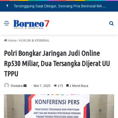
Tersinggung Saat Ditegur, Seorang Pria Berinsial MA Melakukan Pembacokan di Pasar Saik
Menu
Se
Home
/
HUKUM & KRIMINAL
Polri Bongkar Jaringan Judi Online
Rp530 Miliar, Dua Tersangka Dijerat UU
TPPU
Redaksi
S
Mei 7, 2025
175
1 Menit Baca
e
n
d
a
n