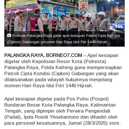
e
m
a
i
l
Polresta Palangka Raya gelar apel kesiapan Patroli Cipta Kondisi
(Cipkon) Gabungan ymomen Hari Raya Idul Fitri 1446 Hijriah.
PALANGKA RAYA, BORNEO7.COM
– Apel kesiapan
digelar oleh Kepolisian Resor Kota (Polresta)
Palangka Raya, Polda Kalteng guna mempersiapkan
Patroli Cipta Kondisi (Cipkon) Gabungan yang akan
dilaksanakan pada wilayah hukumnya menjelang
momen Hari Raya Idul Fitri 1446 Hijriah.
Apel kesiapan digelar pada Pos Polisi (Pospol)
Bundaran Besar Kota Palangka Raya, Kalimantan
Tengah, yang dipimpin oleh Perwira Pengendali
(Padal), Ipda Roedi Yhoeliantono dan dihadiri oleh
para personel kesatuannya, Jumat (28/3/2025) sore.