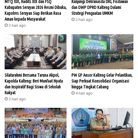
MTQ XIX, Hadits XIX dan FSQ
Kunjungi Dekranasda DKI, Fisdawan
Kabupaten Seruyan 2026 Resmi Dibuka,
dan DWP DPRD Kalteng Dalami
Kapolres Seruyan Siap Berikan Rasa
Strategi Penguatan UMKM
Aman kepada Masyarakat
3 hari ago
3 hari ago
Silaturahmi Bersama Taruna Akpol,
PW GP Ansor Kalteng Gelar Pelantikan,
Kapolda Kalteng: Beri Manfaat Nyata
Siap Perkuat Konsolidasi Organisasi
dan Inspiratif Bagi Siswa di Sekolah
hingga Tingkat Cabang
Rakyat
4 hari ago
3 hari ago