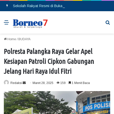
Sekolah Rakyat Resmi di Buka, DPRD Gumas Ajak Warga Kurang Mampu Tak Ragu Daftarkan Anak
Menu
Se
Home
/
BUDAYA
Polresta Palangka Raya Gelar Apel
Kesiapan Patroli Cipkon Gabungan
Jelang Hari Raya Idul Fitri
Redaksi
S
Maret 28, 2025
159
1 Menit Baca
e
n
d
a
n