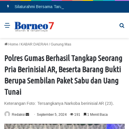
Silaturahmi Bersama Taruna Akpol, Kapolda Kalteng: Beri Manfaat Nyata dan Inspiratif Bagi Siswa di Sekolah Rakyat
Menu
Se
Home
/
KABAR DAERAH
/
Gunung Mas
Polres Gumas Berhasil Tangkap Seorang
Pria Berinisial AR, Beserta Barang Bukti
Berupa Sembilan Paket Sabu dan Uang
Tunai
Keterangan Foto: Tersangkanya Narkoba berinisial AR (23).
Redaksi
S
September 5, 2024
191
1 Menit Baca
e
n