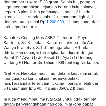
dengan berat kotor 5,35 gram. Selain itu, petugas
juga mengamankan sejumlah barang bukti lainnya,
seperti 3 plastik klip pembungkus sabu, 2 bundel
plastik klip, 1 sendok sabu, 1 timbangan digital, 1
dompet, uang tunai Rp
1.200.000
, 1 handphone, dan 1
unit sepeda motor.
Kapolres Gunung Mas AKBP Theodorus Priyo
Santosa, S.I.K. melalui Kasatresnarkoba Iptu Abi
Wahyu Prasetyo, S.Tr.K. mengatakan, AR telah
ditetapkan sebagai tersangka dan dijerat dengan
Pasal 114 Ayat (1) Jo Pasal 112 Ayat (1) Undang-
Undang RI Nomor 35 Tahun 2009 tentang Narkotika.
“Sat Res Narkoba masih mendalami kasus ini untuk
mengungkap kemungkinan adanya pelaku
lain,Tersangka terancam hukuman penjara lebih dari
5 tahun,” ujar Iptu Abi. Kamis (05/09/24) pagi.
Ia juga mengimbau masyarakat untuk tidak terlibat
dalam penyalahgunaan narkoba. “Narkoba dapat