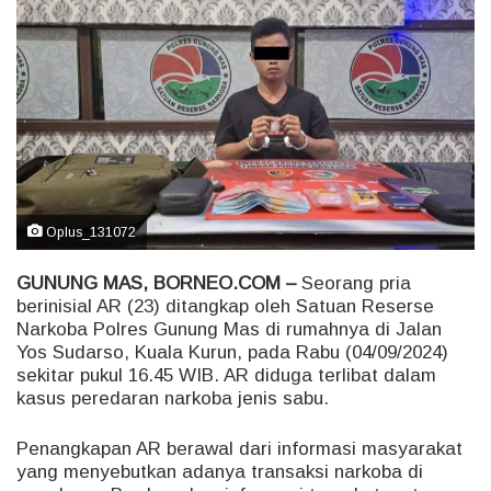
d
a
n
e
m
a
i
l
Oplus_131072
GUNUNG MAS, BORNEO.COM –
Seorang pria
berinisial AR (23) ditangkap oleh Satuan Reserse
Narkoba Polres Gunung Mas di rumahnya di Jalan
Yos Sudarso, Kuala Kurun, pada Rabu (04/09/2024)
sekitar pukul 16.45 WIB. AR diduga terlibat dalam
kasus peredaran narkoba jenis sabu.
Penangkapan AR berawal dari informasi masyarakat
yang menyebutkan adanya transaksi narkoba di