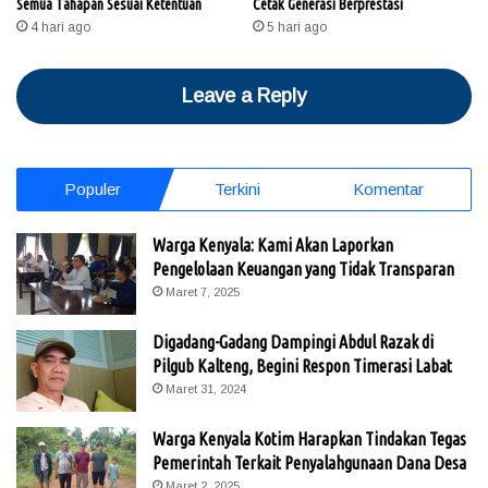
Semua Tahapan Sesuai Ketentuan
Cetak Generasi Berprestasi
4 hari ago
5 hari ago
Leave a Reply
Populer
Terkini
Komentar
Warga Kenyala: Kami Akan Laporkan
Pengelolaan Keuangan yang Tidak Transparan
Maret 7, 2025
Digadang-Gadang Dampingi Abdul Razak di
Pilgub Kalteng, Begini Respon Timerasi Labat
Maret 31, 2024
Warga Kenyala Kotim Harapkan Tindakan Tegas
Pemerintah Terkait Penyalahgunaan Dana Desa
Maret 2, 2025