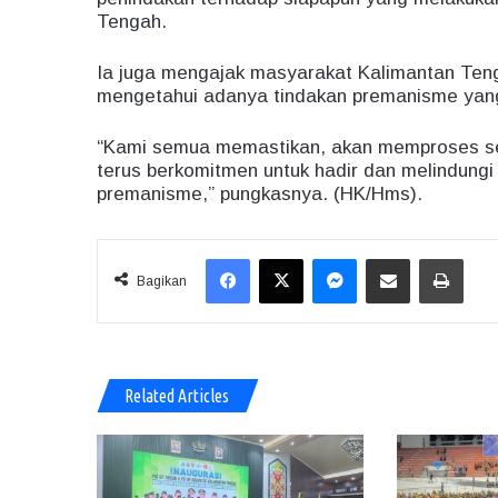
Tengah.
Ia juga mengajak masyarakat Kalimantan Teng
mengetahui adanya tindakan premanisme yang 
“Kami semua memastikan, akan memproses seg
terus berkomitmen untuk hadir dan melindungi
premanisme,” pungkasnya. (HK/Hms).
Facebook
X
Messenger
Share via Email
Print
Bagikan
Related Articles