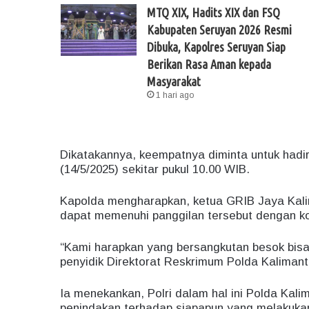
MTQ XIX, Hadits XIX dan FSQ
Kabupaten Seruyan 2026 Resmi
Dibuka, Kapolres Seruyan Siap
Berikan Rasa Aman kepada
Masyarakat
1 hari ago
Dikatakannya, keempatnya diminta untuk hadi
(14/5/2025) sekitar pukul 10.00 WIB.
Kapolda mengharapkan, ketua GRIB Jaya Kali
dapat memenuhi panggilan tersebut dengan ko
“Kami harapkan yang bersangkutan besok bisa
penyidik Direktorat Reskrimum Polda Kaliman
Ia menekankan, Polri dalam hal ini Polda Ka
penindakan terhadap siapapun yang melakukan