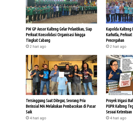
PW GP Ansor Kalteng Gelar Pelantikan, Siap
Kapolda Kalteng
Perkuat Konsolidasi Organisasi hingga
Karhutla, Perkuat
Tingkat Cabang
Pencegahan
2 hari ago
2 hari ago
Tersinggung Saat Ditegur, Seorang Pria
Proyek Irigasi Ba
Berinsial MA Melakukan Pembacokan di Pasar
PUPR Kalteng Te
Saik
Sesuai Ketentuan
4 hari ago
4 hari ago