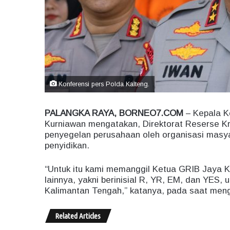
Konferensi pers Polda Kalteng.
PALANGKA RAYA, BORNEO7.COM
– Kepala Ke
Kurniawan mengatakan, Direktorat Reserse K
penyegelan perusahaan oleh organisasi masya
penyidikan.
“Untuk itu kami memanggil Ketua GRIB Jaya K
lainnya, yakni berinisial R, YR, EM, dan YES, 
Kalimantan Tengah,” katanya, pada saat mengg
Related Articles