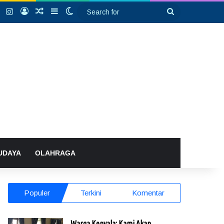
k
YouTube
Instagram
Log In
Random Article
Sidebar
Switch skin
Search
for
UDAYA
OLAHRAGA
Populer
Terkini
Komentar
Warga Kenyala: Kami Akan