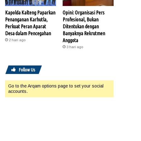
Kapolda Kalteng Paparkan
Opini: Organisasi Pers
Penanganan Karhutla,
Profesional, Bukan
Perkuat Peran Aparat
Ditentukan dengan
Desa dalam Pencegahan
Banyaknya Rekrutmen
Anggota
2 hari ago
3 hari ago
Follow Us
Go to the Arqam options page to set your social
accounts.