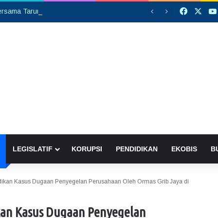
Faceboo
X
Silaturahmi Bersama Taruna Akpol, Kapolda Kalteng: Beri Manfaat Nyata dan Inspiratif Bagi Siswa di Sekolah Rakyat
LEGISLATIF
KORUPSI
PENDIDIKAN
EKOBIS
B
idikan Kasus Dugaan Penyegelan Perusahaan Oleh Ormas Grib Jaya di
kan Kasus Dugaan Penyegelan