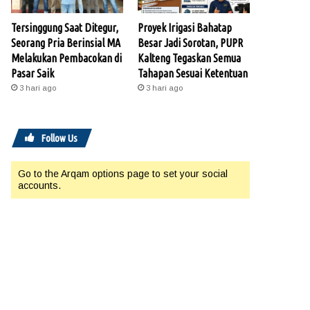
Tersinggung Saat Ditegur,
Proyek Irigasi Bahatap
Seorang Pria Berinsial MA
Besar Jadi Sorotan, PUPR
Melakukan Pembacokan di
Kalteng Tegaskan Semua
Pasar Saik
Tahapan Sesuai Ketentuan
3 hari ago
3 hari ago
Follow Us
Go to the Arqam options page to set your social
accounts.