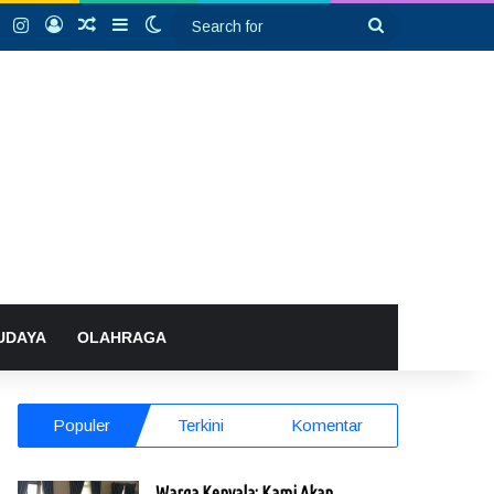
k
YouTube
Instagram
Log In
Random Article
Sidebar
Switch skin
Search
for
UDAYA
OLAHRAGA
Populer
Terkini
Komentar
Warga Kenyala: Kami Akan