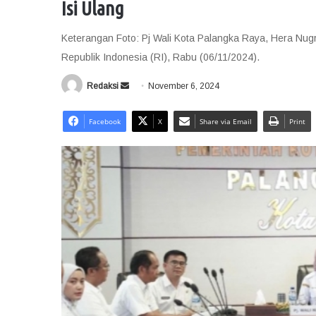
Isi Ulang
Keterangan Foto: Pj Wali Kota Palangka Raya, Hera N
Republik Indonesia (RI), Rabu (06/11/2024).
Redaksi
S
November 6, 2024
e
n
Facebook
X
Share via Email
Print
d
a
n
e
m
a
i
l