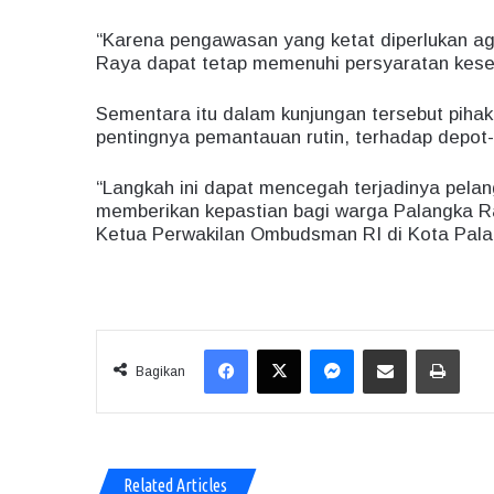
“Karena pengawasan yang ketat diperlukan aga
Raya dapat tetap memenuhi persyaratan kes
Sementara itu dalam kunjungan tersebut pi
pentingnya pemantauan rutin, terhadap depot
“Langkah ini dapat mencegah terjadinya pela
memberikan kepastian bagi warga Palangka R
Ketua Perwakilan Ombudsman RI di Kota Pala
Facebook
X
Messenger
Share via Email
Print
Bagikan
Related Articles