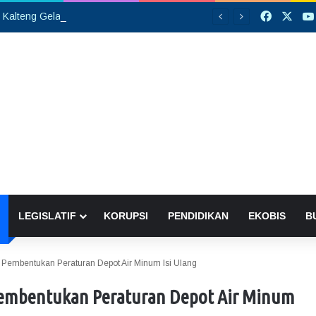
Faceboo
X
PW GP Ansor Kalteng Gelar Pelantikan, Siap Perkuat Konsolidasi Organisasi hingga Tingkat Cabang
LEGISLATIF
KORUPSI
PENDIDIKAN
EKOBIS
B
a Pembentukan Peraturan Depot Air Minum Isi Ulang
 Pembentukan Peraturan Depot Air Minum