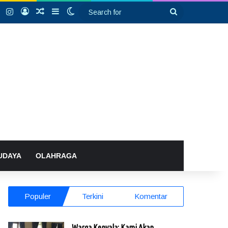
k
YouTube
Instagram
Log In
Random Article
Sidebar
Switch skin
Search
for
UDAYA
OLAHRAGA
Populer
Terkini
Komentar
Warga Kenyala: Kami Akan