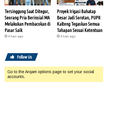
Tersinggung Saat Ditegur,
Proyek Irigasi Bahatap
Seorang Pria Berinsial MA
Besar Jadi Sorotan, PUPR
Melakukan Pembacokan di
Kalteng Tegaskan Semua
Pasar Saik
Tahapan Sesuai Ketentuan
4 hari ago
4 hari ago
Follow Us
Go to the Arqam options page to set your social
accounts.