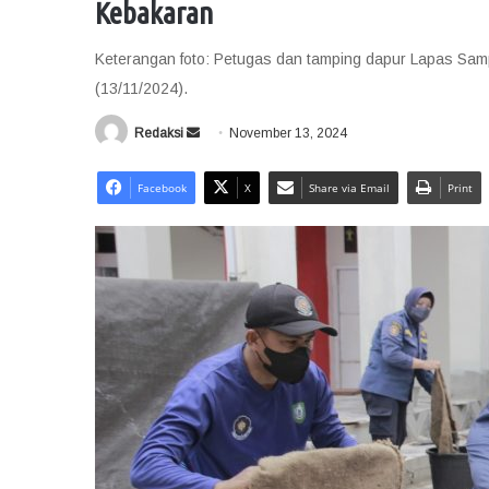
Kebakaran
Keterangan foto: Petugas dan tamping dapur Lapas Samp
(13/11/2024).
Redaksi
S
November 13, 2024
e
n
Facebook
X
Share via Email
Print
d
a
n
e
m
a
i
l