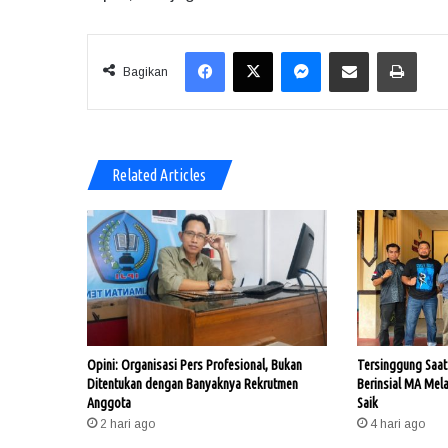
Facebook
X
Messenger
Share via Email
Print
Bagikan
Related Articles
Opini: Organisasi Pers Profesional, Bukan
Tersinggung Saat 
Ditentukan dengan Banyaknya Rekrutmen
Berinsial MA Mel
Anggota
Saik
2 hari ago
4 hari ago