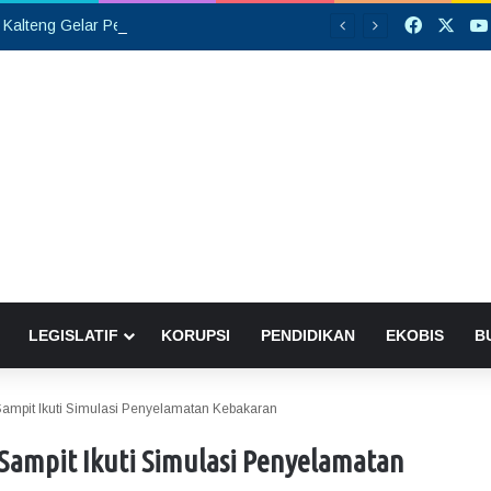
Faceboo
X
PW GP Ansor Kalteng Gelar Pelantikan, Siap Perkuat Konsolidasi Organisasi hingga Tingkat Cabang
LEGISLATIF
KORUPSI
PENDIDIKAN
EKOBIS
B
ampit Ikuti Simulasi Penyelamatan Kebakaran
Sampit Ikuti Simulasi Penyelamatan