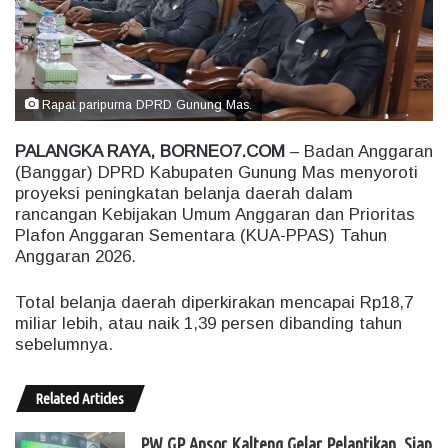
e
m
a
i
Rapat paripurna DPRD Gunung Mas.
l
PALANGKA RAYA, BORNEO7.COM
– Badan Anggaran
(Banggar) DPRD Kabupaten Gunung Mas menyoroti
proyeksi peningkatan belanja daerah dalam
rancangan Kebijakan Umum Anggaran dan Prioritas
Plafon Anggaran Sementara (KUA-PPAS) Tahun
Anggaran 2026.
Total belanja daerah diperkirakan mencapai Rp18,7
miliar lebih, atau naik 1,39 persen dibanding tahun
sebelumnya.
Related Articles
PW GP Ansor Kalteng Gelar Pelantikan, Siap