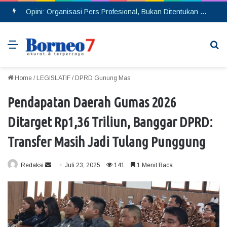
Opini: Organisasi Pers Profesional, Bukan Ditentukan dengan Banyaknya Rekrutmen Anggota
Menu
Se
Home
/
LEGISLATIF
/
DPRD Gunung Mas
Pendapatan Daerah Gumas 2026
Ditarget Rp1,36 Triliun, Banggar DPRD:
Transfer Masih Jadi Tulang Punggung
Redaksi
S
Juli 23, 2025
141
1 Menit Baca
e
n
d
a
n