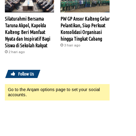
Silaturahmi Bersama
PW GP Ansor Kalteng Gelar
Taruna Akpol, Kapolda
Pelantikan, Siap Perkuat
Kalteng: Beri Manfaat
Konsolidasi Organisasi
Nyata dan Inspiratif Bagi
hingga Tingkat Cabang
Siswa di Sekolah Rakyat
3 hari ago
2 hari ago
Follow Us
Go to the Arqam options page to set your social
accounts.