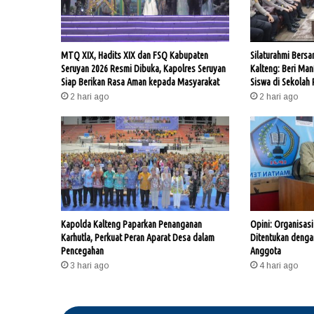
MTQ XIX, Hadits XIX dan FSQ Kabupaten
Silaturahmi Bers
Seruyan 2026 Resmi Dibuka, Kapolres Seruyan
Kalteng: Beri Man
Siap Berikan Rasa Aman kepada Masyarakat
Siswa di Sekolah 
2 hari ago
2 hari ago
Kapolda Kalteng Paparkan Penanganan
Opini: Organisasi
Karhutla, Perkuat Peran Aparat Desa dalam
Ditentukan deng
Pencegahan
Anggota
3 hari ago
4 hari ago