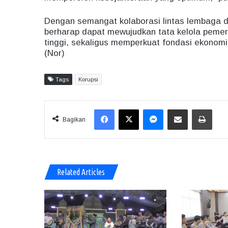
Dengan semangat kolaborasi lintas lembaga d
berharap dapat mewujudkan tata kelola pemeri
tinggi, sekaligus memperkuat fondasi ekonomi
(Nor)
Tags
Korupsi
Facebook
X
Messenger
Share via Email
Print
Bagikan
Related Articles