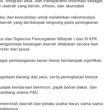
si, integrasi data, dan transparansi informasi sebagai
n daerah yang bersih, efisien, dan akuntabel.
ksi dan konsolidasi untuk melahirkan rekomendasi
k daerah yang berdampak langsung pada peningkatan
si dan Supervisi Pencegahan Wilayah I dan III KPK
pengelolaan keuangan daerah dilakukan secara hati-
sfer dari pusat.
n agar pembangunan benar-benar berdampak signifikan
ngadaan barang dan jasa, serta peningkatan kinerja
 pajak kendaraan bermotor, pajak bahan bakar, dan
enyumbang utama PAD.
. Pemerintah daerah dan pelaku usaha harus sama-sama
ungkasnya.