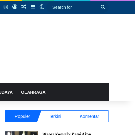
k
YouTube
Instagram
Log In
Random Article
Sidebar
Switch skin
Search
for
UDAYA
OLAHRAGA
Populer
Terkini
Komentar
Warga Kenyala: Kami Akan