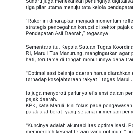
Sunarti juga menekankan pentingnya digitalisa
tiga pilar utama menuju tata kelola pendapata
“Rakor ini diharapkan menjadi momentum refle
strategis pencegahan korupsi di sektor paja
Pendapatan Asli Daerah,” tegasnya.
Sementara itu, Kepala Satuan Tugas Koordina
RI, Maruli Tua Manurung, mengingatkan agar 
hati, terutama di tengah menurunnya dana tran
“Optimalisasi belanja daerah harus diarahka
terhadap kesejahteraan rakyat,” tegas Maruli.
Ia juga menyoroti perlunya efisiensi dalam pe
pajak daerah.
KPK, kata Maruli, kini fokus pada pengawasan
pajak alat berat, yang selama ini menjadi p
“Kuncinya adalah akuntabilitas optimalisasi
memperoleh kesejahteraan yang optimum,” p