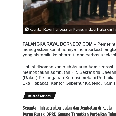
Kegiatan Rakor Pencegahan Korupsi melalui Perbaikan Ta
PALANGKA RAYA, BORNEO7.COM
– Pemerint
menegaskan komitmennya memperkuat langkah
yang sistemik, kolaboratif, dan berbasis teknol
Hal ini disampaikan oleh Asisten Administrasi
membacakan sambutan Plt. Sekretaris Daerah 
(Rakor) Pencegahan Korupsi melalui Perbaikan
Eka Hapakat, Kantor Gubernur Kalteng, Kamis 
Related Articles
Sejumlah Infrastruktur Jalan dan Jembatan di Kuala
Kurun Rusak, DPRD Gunung Targetkan Perbaikan Tah