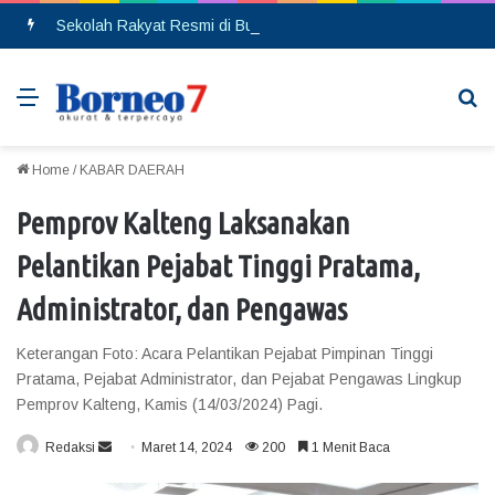
Sekolah Rakyat Resmi di Buka, DPRD Gumas Ajak Warga Kurang Mampu Tak Ragu Daftarkan Anak
Menu
Se
Home
/
KABAR DAERAH
Pemprov Kalteng Laksanakan
Pelantikan Pejabat Tinggi Pratama,
Administrator, dan Pengawas
Keterangan Foto: Acara Pelantikan Pejabat Pimpinan Tinggi
Pratama, Pejabat Administrator, dan Pejabat Pengawas Lingkup
Pemprov Kalteng, Kamis (14/03/2024) Pagi.
Redaksi
S
Maret 14, 2024
200
1 Menit Baca
e