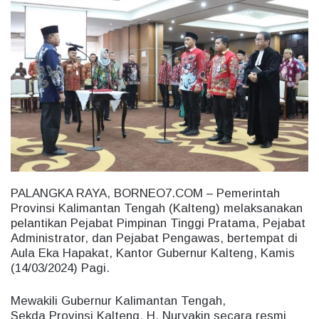
n
d
a
n
e
m
a
i
l
PALANGKA RAYA, BORNEO7.COM – Pemerintah
Provinsi Kalimantan Tengah (Kalteng) melaksanakan
pelantikan Pejabat Pimpinan Tinggi Pratama, Pejabat
Administrator, dan Pejabat Pengawas, bertempat di
Aula Eka Hapakat, Kantor Gubernur Kalteng, Kamis
(14/03/2024) Pagi.
Mewakili Gubernur Kalimantan Tengah,
Sekda Provinsi Kalteng, H. Nuryakin secara resmi