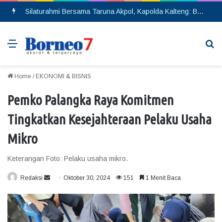
Silaturahmi Bersama Taruna Akpol, Kapolda Kalteng: Beri Manfaat Nyata dan Inspiratif Bagi Siswa di Sekolah Rakyat
Menu
Se
Home
/
EKONOMI & BISNIS
Pemko Palangka Raya Komitmen
Tingkatkan Kesejahteraan Pelaku Usaha
Mikro
Keterangan Foto: Pelaku usaha mikro.
Redaksi
S
Oktober 30, 2024
151
1 Menit Baca
e
n
d