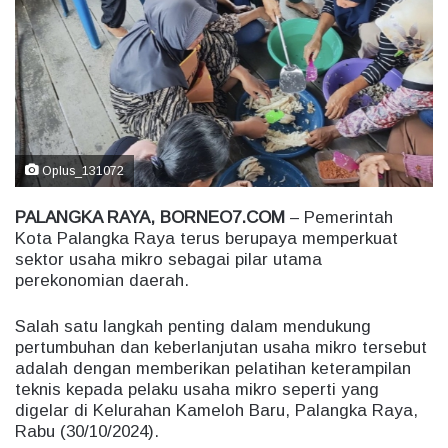
a
n
e
m
a
i
l
Oplus_131072
PALANGKA RAYA, BORNEO7.COM
– Pemerintah
Kota Palangka Raya terus berupaya memperkuat
sektor usaha mikro sebagai pilar utama
perekonomian daerah.
Salah satu langkah penting dalam mendukung
pertumbuhan dan keberlanjutan usaha mikro tersebut
adalah dengan memberikan pelatihan keterampilan
teknis kepada pelaku usaha mikro seperti yang
digelar di Kelurahan Kameloh Baru, Palangka Raya,
Rabu (30/10/2024).