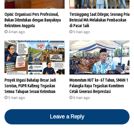
Opini: Organisasi Pers Profesional,
Tersinggung Saat Ditegur, Seorang Pria
Bukan Ditentukan dengan Banyaknya
Berinsial MA Melakukan Pembacokan
Rekrutmen Anggota
di Pasar Saik
4 hari ago
5 hari ago
Proyek Irigasi Bahatap Besar Jadi
Momentum HUT ke- 67 Tahun, SMAN 1
Sorotan, PUPR Kalteng Tegaskan
Palangka Raya Tegaskan Komitmen
Semua Tahapan Sesuai Ketentuan
Cetak Generasi Berprestasi
5 hari ago
6 hari ago
Leave a Reply