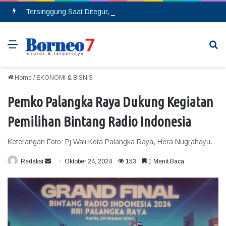
Tersinggung Saat Ditegur, Seorang Pria Berinsial MA Melakukan Pembacokan di Pasar Saik
Menu
Se
Home
/
EKONOMI & BISNIS
Pemko Palangka Raya Dukung Kegiatan
Pemilihan Bintang Radio Indonesia
Keterangan Foto: Pj Wali Kota Palangka Raya, Hera Nugrahayu.
Redaksi
S
Oktober 24, 2024
153
1 Menit Baca
e
n
d
a
n