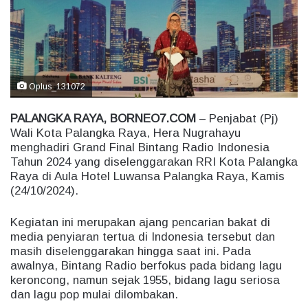
e
m
a
i
l
Oplus_131072
PALANGKA RAYA, BORNEO7.COM
– Penjabat (Pj)
Wali Kota Palangka Raya, Hera Nugrahayu
menghadiri Grand Final Bintang Radio Indonesia
Tahun 2024 yang diselenggarakan RRI Kota Palangka
Raya di Aula Hotel Luwansa Palangka Raya, Kamis
(24/10/2024).
Kegiatan ini merupakan ajang pencarian bakat di
media penyiaran tertua di Indonesia tersebut dan
masih diselenggarakan hingga saat ini. Pada
awalnya, Bintang Radio berfokus pada bidang lagu
keroncong, namun sejak 1955, bidang lagu seriosa
dan lagu pop mulai dilombakan.