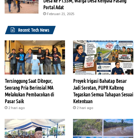
Desa ke PT.SSM, Warga Desa Kenyala Pasang
Portal Adat
Februari 21, 2025
Recent Tech News
Tersinggung Saat Ditegur,
Proyek Irigasi Bahatap Besar
Seorang Pria Berinsial MA
Jadi Sorotan, PUPR Kalteng
Melakukan Pembacokan di
Tegaskan Semua Tahapan Sesuai
Pasar Saik
Ketentuan
2 hari ago
2 hari ago